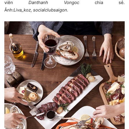
viên
Danthanh Vongoc
chia sẻ.
Ảnh:
Liva_koz, socialclubsaigon.