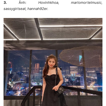
3.
Ảnh:
Hovinhkhoa, marlomortelmusic,
sassygirlseat, hannah92er.