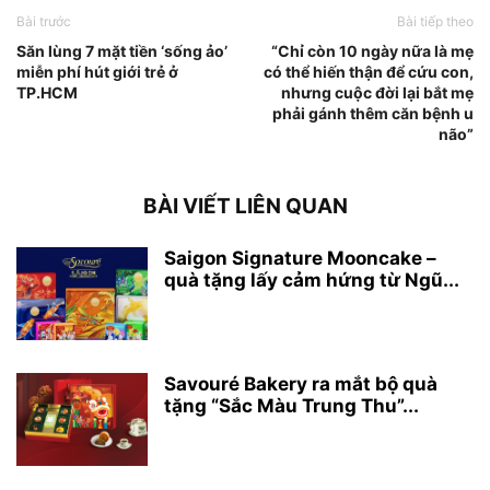
Bài trước
Bài tiếp theo
Săn lùng 7 mặt tiền ‘sống ảo’
“Chỉ còn 10 ngày nữa là mẹ
miễn phí hút giới trẻ ở
có thể hiến thận để cứu con,
TP.HCM
nhưng cuộc đời lại bắt mẹ
phải gánh thêm căn bệnh u
não”
BÀI VIẾT LIÊN QUAN
Saigon Signature Mooncake –
quà tặng lấy cảm hứng từ Ngũ...
Savouré Bakery ra mắt bộ quà
tặng “Sắc Màu Trung Thu”...