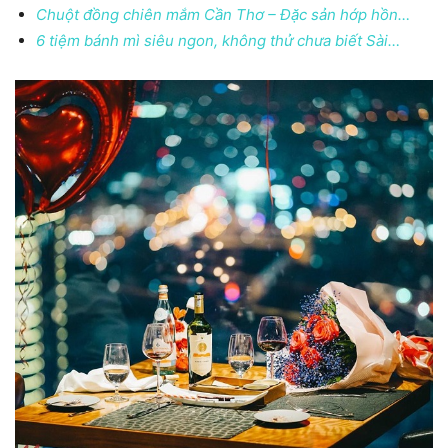
Chuột đồng chiên mắm Cần Thơ – Đặc sản hớp hồn…
6 tiệm bánh mì siêu ngon, không thử chưa biết Sài…