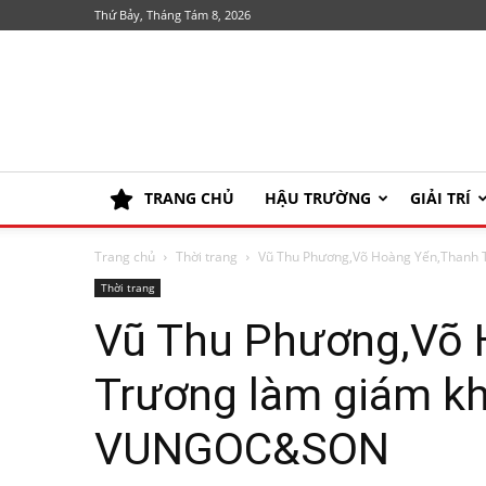
Thứ Bảy, Tháng Tám 8, 2026
TRANG CHỦ
HẬU TRƯỜNG
GIẢI TRÍ
Trang chủ
Thời trang
Vũ Thu Phương,Võ Hoàng Yến,Thanh Tr
Thời trang
Vũ Thu Phương,Võ 
Trương làm giám kh
VUNGOC&SON