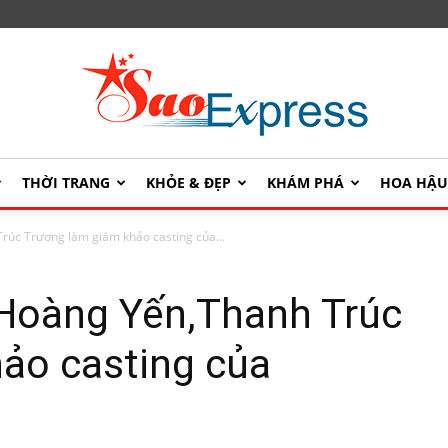
THỜI TRANG
KHỎE & ĐẸP
KHÁM PHÁ
HOA HẬ
SaoExpress
úc Trương làm giám khảo casting của...
Hoàng Yến,Thanh Trúc
ảo casting của