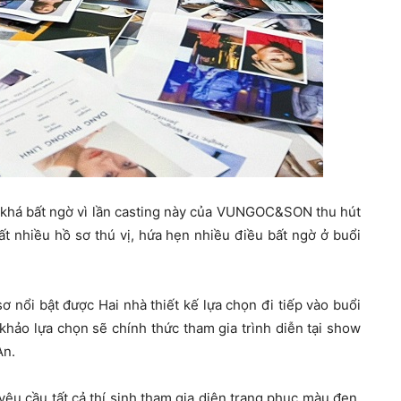
i khá bất ngờ vì lần casting này của VUNGOC&SON thu hút
t nhiều hồ sơ thú vị, hứa hẹn nhiều điều bất ngờ ở buổi
 nổi bật được Hai nhà thiết kế lựa chọn đi tiếp vào buổi
hảo lựa chọn sẽ chính thức tham gia trình diễn tại show
An.
 yêu cầu tất cả thí sinh tham gia diện trang phục màu đen,