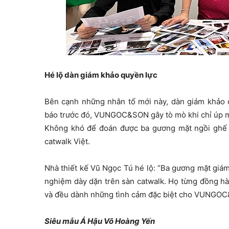
Hé lộ dàn giám khảo quyền lực
Bên cạnh những nhân tố mới này, dàn giám khảo c
báo trước đó, VUNGOC&SON gây tò mò khi chỉ úp mở
Không khó để đoán được ba gương mặt ngồi ghế
catwalk Việt.
Nhà thiết kế Vũ Ngọc Tú hé lộ: “Ba gương mặt giám
nghiệm dày dặn trên sàn catwalk. Họ từng đồng h
và đều dành những tình cảm đặc biệt cho VUNGO
Siêu mẫu Á Hậu Võ Hoàng Yến