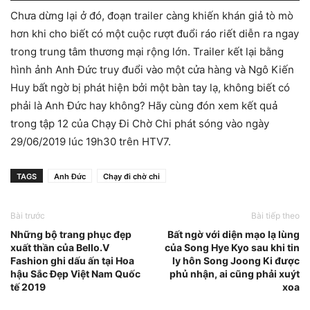
Chưa dừng lại ở đó, đoạn trailer càng khiến khán giả tò mò
hơn khi cho biết có một cuộc rượt đuổi ráo riết diễn ra ngay
trong trung tâm thương mại rộng lớn. Trailer kết lại bằng
hình ảnh Anh Đức truy đuổi vào một cửa hàng và Ngô Kiến
Huy bất ngờ bị phát hiện bởi một bàn tay lạ, không biết có
phải là Anh Đức hay không? Hãy cùng đón xem kết quả
trong tập 12 của Chạy Đi Chờ Chi phát sóng vào ngày
29/06/2019 lúc 19h30 trên HTV7.
TAGS
Anh Đức
Chạy đi chờ chi
Bài trước
Bài tiếp theo
Những bộ trang phục đẹp
Bất ngờ với diện mạo lạ lùng
xuất thần của Bello.V
của Song Hye Kyo sau khi tin
Fashion ghi dấu ấn tại Hoa
ly hôn Song Joong Ki được
hậu Sắc Đẹp Việt Nam Quốc
phủ nhận, ai cũng phải xuýt
tế 2019
xoa