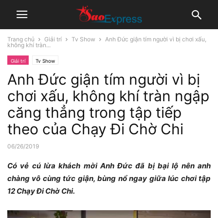
Trang chủ
Giải trí
Tv Show
Anh Đức giận tím người vì bị chơi xấu,
không khí tràn...
Giải trí
Tv Show
Anh Đức giận tím người vì bị
chơi xấu, không khí tràn ngập
căng thẳng trong tập tiếp
theo của Chạy Đi Chờ Chi
06/26/2019
Có vẻ cú lừa khách mời Anh Đức đã bị bại lộ nên anh
chàng vô cùng tức giận, bùng nổ ngay giữa lúc chơi tập
12 Chạy Đi Chờ Chi.