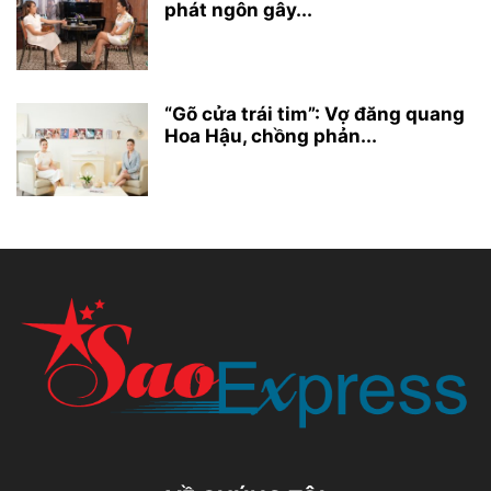
phát ngôn gây...
“Gõ cửa trái tim”: Vợ đăng quang
Hoa Hậu, chồng phản...