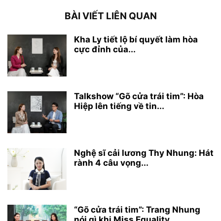
BÀI VIẾT LIÊN QUAN
Kha Ly tiết lộ bí quyết làm hòa
cực đỉnh của...
Talkshow “Gõ cửa trái tim”: Hòa
Hiệp lên tiếng về tin...
Nghệ sĩ cải lương Thy Nhung: Hát
rành 4 câu vọng...
“Gõ cửa trái tim”: Trang Nhung
nói gì khi Miss Equality...