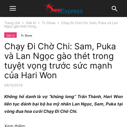
Trang chủ
Giải trí
Tv Show
Chạy Đi Chờ Chi: Sam, Puka và Lan
Ngọc gào thét trong...
Giải trí
Tv Show
Chạy Đi Chờ Chi: Sam, Puka
và Lan Ngọc gào thét trong
tuyệt vọng trước sức mạnh
của Hari Won
06/15/2019
Không hổ danh là vợ “khủng long” Trấn Thành, Hari Won
liên tục đánh bại bộ ba mỹ nhân Lan Ngọc, Sam, Puka tại
vòng đua hoa cưới Chạy Đi Chờ Chi.
Xem thêm: