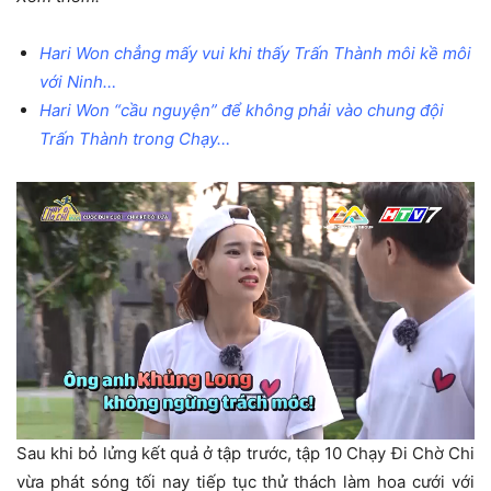
Hari Won chẳng mấy vui khi thấy Trấn Thành môi kề môi
với Ninh…
Hari Won “cầu nguyện” để không phải vào chung đội
Trấn Thành trong Chạy…
Sau khi bỏ lửng kết quả ở tập trước, tập 10 Chạy Đi Chờ Chi
vừa phát sóng tối nay tiếp tục thử thách làm hoa cưới với