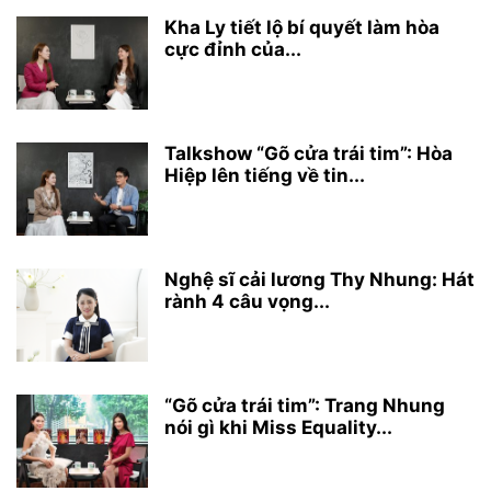
Kha Ly tiết lộ bí quyết làm hòa
cực đỉnh của...
Talkshow “Gõ cửa trái tim”: Hòa
Hiệp lên tiếng về tin...
Nghệ sĩ cải lương Thy Nhung: Hát
rành 4 câu vọng...
“Gõ cửa trái tim”: Trang Nhung
nói gì khi Miss Equality...