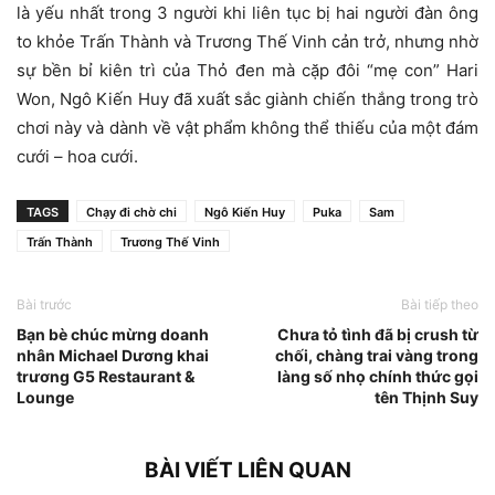
là yếu nhất trong 3 người khi liên tục bị hai người đàn ông
to khỏe Trấn Thành và Trương Thế Vinh cản trở, nhưng nhờ
sự bền bỉ kiên trì của Thỏ đen mà cặp đôi “mẹ con” Hari
Won, Ngô Kiến Huy đã xuất sắc giành chiến thắng trong trò
chơi này và dành về vật phẩm không thể thiếu của một đám
cưới – hoa cưới.
TAGS
Chạy đi chờ chi
Ngô Kiến Huy
Puka
Sam
Trấn Thành
Trương Thế Vinh
Bài trước
Bài tiếp theo
Bạn bè chúc mừng doanh
Chưa tỏ tình đã bị crush từ
nhân Michael Dương khai
chối, chàng trai vàng trong
trương G5 Restaurant &
làng số nhọ chính thức gọi
Lounge
tên Thịnh Suy
BÀI VIẾT LIÊN QUAN