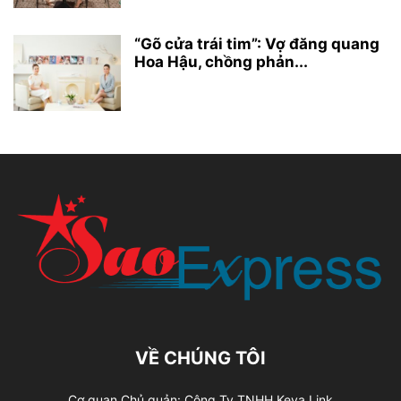
“Gõ cửa trái tim”: Vợ đăng quang
Hoa Hậu, chồng phản...
VỀ CHÚNG TÔI
Cơ quan Chủ quản: Công Ty TNHH Keva Link