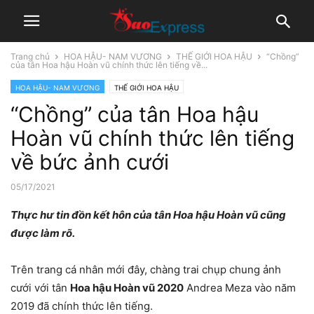
Trang chủ
HOA HẬU- NAM VƯƠNG
THẾ GIỚI HOA HẬU
“Chồng”
của tân Hoa hậu Hoàn vũ chính thức lên tiếng về...
HOA HẬU- NAM VƯƠNG
THẾ GIỚI HOA HẬU
“Chồng” của tân Hoa hậu
Hoàn vũ chính thức lên tiếng
về bức ảnh cưới
05/17/2021
Thực hư tin đồn kết hôn của tân Hoa hậu Hoàn vũ cũng
được làm rõ.
Trên trang cá nhân mới đây, chàng trai chụp chung ảnh
cưới với tân
Hoa hậu Hoàn vũ 2020
Andrea Meza vào năm
2019 đã chính thức lên tiếng.