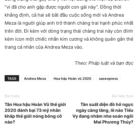
“vì đã cho anh gặp được người con gái này”. Đồng thời
khẳng định, cả hai sẽ bắt đầu cuộc sống mới và Andrea
Meza là người giúp anh trở thành chàng trai hạnh phúc nhất
trên đời. Đi kèm với dòng trạng thái chàng trai này còn đính
kèm icon một chiếc nhẫn kim cương và không quên gắn thẻ
trang cá nhân của Andrea Meza vào.
Theo: Pháp luật và bạn đọc
TAGS
Andrea Meza
Hoa hậu Hoàn vũ 2020
saoexpress
Bài trước
Bài tiếp theo
Tân Hoa hậu Hoàn Vũ thế giới
Tần suất diện đồ hở ngực
2020 đánh bại 73 mỹ nhân
ngày càng tăng, lẽ nào Tiểu
khắp thế giới nóng bỏng cỡ
Vy đang nhăm nhe soán ngôi
nào?
Mai Phương Thúy?