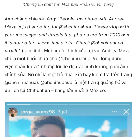
“Chồng tin đồn” tân Hoa hậu Hoàn vũ lên tiếng.
Anh chàng chia sẻ rằng:
“People, my photo with Andrea
Meza is just shooting for @ahchihuahua. Please stop with
your messages and threats that photos are from 2019 and
it is not edited. It was just a joke. Check @ahchihuahua
profile”
(tạm dịch: Mọi người, hình của tôi với Andrea Meza
chỉ là một buổi chụp cho @ahchihuahua. Vui lòng dừng
việc nhắn tin với những lời đe dọa và hình không phải ảnh
chỉnh sửa. Nó chỉ là một trò đùa. Xin hãy kiểm tra trên trang
@ahchihuahua). @ahchihuahua là một trang quảng bá về
du lịch tại Chihuahua – bang lớn nhất ở Mexico.