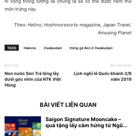
hi vọng trong tương lai chúng ta sẽ có thể được nếm thử
món trứng này.
Theo: Helino, Hoshinoresorts-magazine, Japan Travel,
Amusing Planet
TAGS
Hakone
Owakudani
trứng gà đen ở Owakudani
Bài trước
Bài tiếp theo
Non nước Sơn Trà lộng lẫy
Lịch nghỉ lễ Quốc khánh 2/9
dưới góc nhìn của NTK Việt
năm 2019
Hùng
BÀI VIẾT LIÊN QUAN
Saigon Signature Mooncake –
quà tặng lấy cảm hứng từ Ngũ...