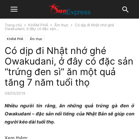
Trang chủ
KHÁM PHÁ
Ẩm thực
Có dịp đi Nhật nhớ ghé
Owakudani, ở đây có đặc sản...
KHÁM PHÁ
Ẩm thực
Có dịp đi Nhật nhớ ghé
Owakudani, ở đây có đặc sản
“trứng đen sì” ăn một quả
tăng 7 năm tuổi thọ
08/05/2019
Nhiều người tin rằng, ăn những quả trứng gà đen ở
Owakudani – đặc sản nổi tiếng của Nhật Bản sẽ giúp con
người kéo dài tuổi thọ.
Xem thêm: