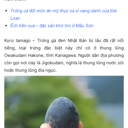
Trứng cá đối món ăn mỹ thực xa xỉ vang danh của Đài
Loan
Ếch tiến vua – đặc sản khó tìm ở Mẫu Sơn
Kuro tamago – Trứng gà đen Nhật Bản từ lâu đã rất nổi
tiếng, loại trứng đặc biệt này chỉ có ở thung lũng
Owakudani Hakone, tỉnh Kanagawa. Người dân địa phương
còn gọi nơi này là Jigokudani, nghĩa là thung lũng nước sôi
hoặc thung lũng địa ngục.