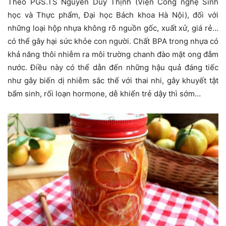
Theo PGS.TS Nguyễn Duy Thịnh (Viện Công nghệ Sinh
học và Thực phẩm, Đại học Bách khoa Hà Nội), đối với
những loại hộp nhựa không rõ nguồn gốc, xuất xử, giá rẻ…
có thể gây hại sức khỏe con người. Chất BPA trong nhựa có
khả năng thôi nhiễm ra môi trường chanh đào mật ong đẫm
nước. Điều này có thể dẫn đến những hậu quả đáng tiếc
như gây biến dị nhiễm sắc thể với thai nhi, gây khuyết tật
bẩm sinh, rối loạn hormone, dễ khiến trẻ dậy thì sớm…