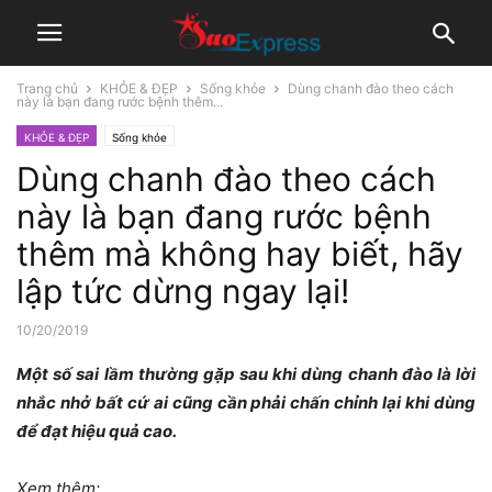
Trang chủ
KHỎE & ĐẸP
Sống khỏe
Dùng chanh đào theo cách
này là bạn đang rước bệnh thêm...
KHỎE & ĐẸP
Sống khỏe
Dùng chanh đào theo cách
này là bạn đang rước bệnh
thêm mà không hay biết, hãy
lập tức dừng ngay lại!
10/20/2019
Một số sai lầm thường gặp sau khi dùng chanh đào là lời
nhắc nhở bất cứ ai cũng cần phải chấn chỉnh lại khi dùng
để đạt hiệu quả cao.
Xem thêm: