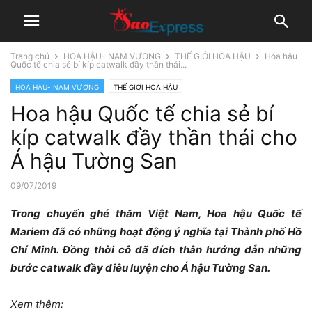
Trang chủ
HOA HẬU- NAM VƯƠNG
THẾ GIỚI HOA HẬU
Hoa hậu
Quốc tế chia sẻ bí kíp catwalk đầy thần thái...
HOA HẬU- NAM VƯƠNG
THẾ GIỚI HOA HẬU
Hoa hậu Quốc tế chia sẻ bí
kíp catwalk đầy thần thái cho
Á hậu Tường San
09/07/2019
Trong chuyến ghé thăm Việt Nam, Hoa hậu Quốc tế
Mariem đã có những hoạt động ý nghĩa tại Thành phố Hồ
Chí Minh. Đồng thời cô đã đích thân hướng dẫn những
bước catwalk đầy điêu luyện cho Á hậu Tường San.
Xem thêm: