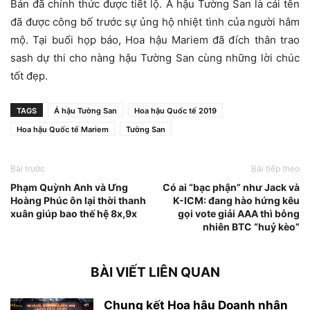
Bản đã chính thức được tiết lộ. Á hậu Tường San là cái tên
đã được công bố trước sự ủng hộ nhiệt tình của người hâm
mộ. Tại buổi họp báo, Hoa hậu Mariem đã đích thân trao
sash dự thi cho nàng hậu Tường San cùng những lời chúc
tốt đẹp.
TAGS
Á hậu Tường San
Hoa hậu Quốc tế 2019
Hoa hậu Quốc tế Mariem
Tường San
Bài trước
Bài tiếp theo
Phạm Quỳnh Anh và Ưng
Có ai “bạc phận” như Jack và
Hoàng Phúc ôn lại thời thanh
K-ICM: đang hào hứng kêu
xuân giúp bao thế hệ 8x,9x
gọi vote giải AAA thì bỗng
nhiên BTC “huỷ kèo”
BÀI VIẾT LIÊN QUAN
Chung kết Hoa hậu Doanh nhân