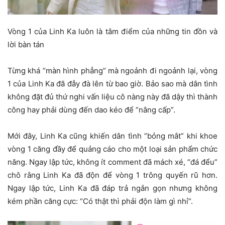
Vòng 1 của Linh Ka luôn là tâm điểm của những tin đồn và
lời bàn tán
Từng khá “màn hình phẳng” mà ngoảnh đi ngoảnh lại, vòng
1 của Linh Ka đã đẫy đà lên từ bao giờ. Bảo sao mà dân tình
không đặt đủ thứ nghi vấn liệu cô nàng này đã dậy thì thành
công hay phải dùng đến dao kéo để “nâng cấp”.
Mới đây, Linh Ka cũng khiến dân tình “bỏng mắt” khi khoe
vòng 1 căng đầy để quảng cáo cho một loại sản phẩm chức
năng. Ngay lập tức, không ít comment đã mách xé, “đá đểu”
chô rằng Linh Ka đã độn để vòng 1 trông quyến rũ hơn.
Ngay lập tức, Linh Ka đã đáp trả ngắn gọn nhưng không
kém phần căng cực: “Có thật thì phải độn làm gì nhỉ”.