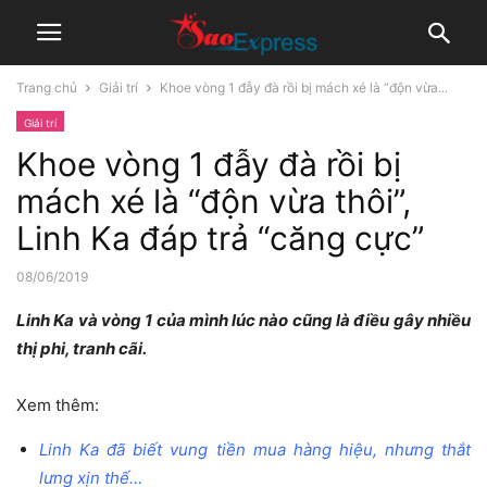
Trang chủ
Giải trí
Khoe vòng 1 đẫy đà rồi bị mách xé là “độn vừa...
Giải trí
Khoe vòng 1 đẫy đà rồi bị
mách xé là “độn vừa thôi”,
Linh Ka đáp trả “căng cực”
08/06/2019
Linh Ka và vòng 1 của mình lúc nào cũng là điều gây nhiều
thị phi, tranh cãi.
Xem thêm:
Linh Ka đã biết vung tiền mua hàng hiệu, nhưng thắt
lưng xịn thế…