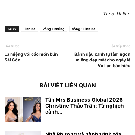
Theo: Helino
TAGS
Linh Ka
vòng 1 khủng
vòng 1 Linh Ka
Bài trước
Bài tiếp theo
Lạ miệng với các món bún
Bánh đậu xanh tự làm ngon
Sài Gòn
miệng đẹp mắt cho ngày lễ
Vu Lan báo hiếu
BÀI VIẾT LIÊN QUAN
Tân Mrs Business Global 2026
Christine Thảo Trần: Từ nghịch
cảnh...
Nhã Phương và hành trình tỏa