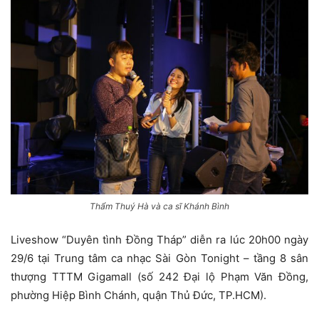
Thẩm Thuý Hà và ca sĩ Khánh Bình
Liveshow “Duyên tình Đồng Tháp” diễn ra lúc 20h00 ngày
29/6 tại Trung tâm ca nhạc Sài Gòn Tonight – tầng 8 sân
thượng TTTM Gigamall (số 242 Đại lộ Phạm Văn Đồng,
phường Hiệp Bình Chánh, quận Thủ Đức, TP.HCM).