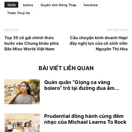
TAGS
bolero
Duyên tình Đồng Tháp
liveshow
Thẩm Thuý Hà
Bài trước
Bài tiếp theo
Top 35 cô gái chính thức
Câu chuyện kinh doanh Hapi
bước vào Chung khảo phía
đầy nghị lực của cô sinh viên
Bắc Miss World Việt Nam
Nguyễn Thị Hòa
BÀI VIẾT LIÊN QUAN
Quán quân “Giọng ca vàng
bolero” trở lại đường đua âm...
Prudential đồng hành cùng đêm
nhạc của Michael Learns To Rock