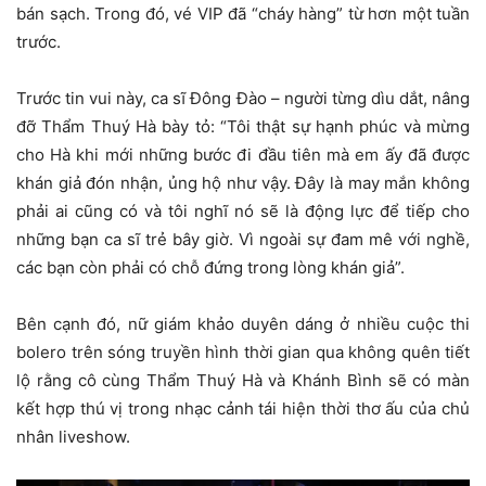
bán sạch. Trong đó, vé VIP đã “cháy hàng” từ hơn một tuần
trước.
Trước tin vui này, ca sĩ Đông Đào – người từng dìu dắt, nâng
đỡ Thẩm Thuý Hà bày tỏ: “Tôi thật sự hạnh phúc và mừng
cho Hà khi mới những bước đi đầu tiên mà em ấy đã được
khán giả đón nhận, ủng hộ như vậy. Đây là may mắn không
phải ai cũng có và tôi nghĩ nó sẽ là động lực để tiếp cho
những bạn ca sĩ trẻ bây giờ. Vì ngoài sự đam mê với nghề,
các bạn còn phải có chỗ đứng trong lòng khán giả”.
Bên cạnh đó, nữ giám khảo duyên dáng ở nhiều cuộc thi
bolero trên sóng truyền hình thời gian qua không quên tiết
lộ rằng cô cùng Thẩm Thuý Hà và Khánh Bình sẽ có màn
kết hợp thú vị trong nhạc cảnh tái hiện thời thơ ấu của chủ
nhân liveshow.