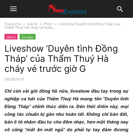
Trang chủ
Giải trí
Phim
Liveshow ‘Duyên tình Đồng Tháp’ của
Thẩm Thuý Hà cháy vé trước...
Giải trí
Ca nhạc
Liveshow ‘Duyên tình Đồng
Tháp’ của Thẩm Thuý Hà
cháy vé trước giờ G
06/28/2019
Chỉ còn vài giờ đồng hồ nữa, liveshow đầu tay trong sự
nghiệp ca hát của Thẩm Thuý Hà mang tên “Duyên tình
Đồng Tháp” chính thức diễn ra. Đến thời điểm này, mọi
công tác chuẩn bị gần như hoàn tất. Không chỉ bán đất,
bán ô tô nhằm đầu tư cho đêm nhạc, hơn một tháng nay
cô cũng “mất ăn mất ngủ” do phải tự tay đảm đương