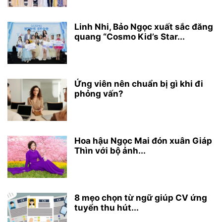
Linh Nhi, Bảo Ngọc xuất sắc đăng
quang “Cosmo Kid’s Star...
Ứng viên nên chuẩn bị gì khi đi
phỏng vấn?
Hoa hậu Ngọc Mai đón xuân Giáp
Thìn với bộ ảnh...
8 mẹo chọn từ ngữ giúp CV ứng
tuyển thu hút...