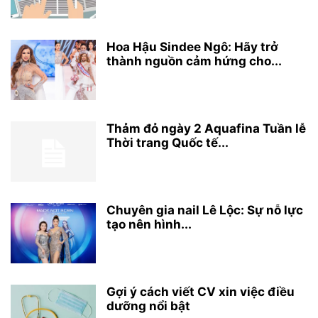
Hoa Hậu Sindee Ngô: Hãy trở
thành nguồn cảm hứng cho...
Thảm đỏ ngày 2 Aquafina Tuần lễ
Thời trang Quốc tế...
Chuyên gia nail Lê Lộc: Sự nỗ lực
tạo nên hình...
Gợi ý cách viết CV xin việc điều
dưỡng nổi bật