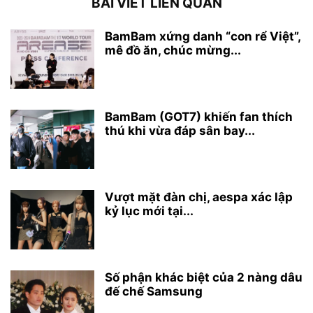
BÀI VIẾT LIÊN QUAN
BamBam xứng danh “con rể Việt”,
mê đồ ăn, chúc mừng...
BamBam (GOT7) khiến fan thích
thú khi vừa đáp sân bay...
Vượt mặt đàn chị, aespa xác lập
kỷ lục mới tại...
Số phận khác biệt của 2 nàng dâu
đế chế Samsung