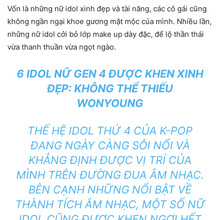
Vốn là những nữ idol xinh đẹp và tài năng, các cô gái cũng
không ngần ngại khoe gương mặt mộc của mình. Nhiều lần,
những nữ idol cởi bỏ lớp make up dày đặc, để lộ thần thái
vừa thanh thuần vừa ngọt ngào.
6 IDOL NỮ GEN 4 ĐƯỢC KHEN XINH
ĐẸP: KHÔNG THỂ THIẾU
WONYOUNG
THẾ HỆ IDOL THỨ 4 CỦA K-POP
ĐANG NGÀY CÀNG SÔI NỔI VÀ
KHẲNG ĐỊNH ĐƯỢC VỊ TRÍ CỦA
MÌNH TRÊN ĐƯỜNG ĐUA ÂM NHẠC.
BÊN CẠNH NHỮNG NỔI BẬT VỀ
THÀNH TÍCH ÂM NHẠC, MỘT SỐ NỮ
IDOL CŨNG ĐƯỢC KHEN NGỢI HẾT