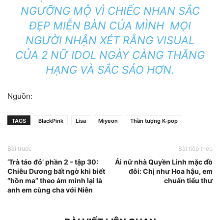
NGƯỠNG MỘ VÌ CHIẾC NHAN SẮC
ĐẸP MIỄN BÀN CỦA MÌNH MỌI
NGƯỜI NHẬN XÉT RẰNG VISUAL
CỦA 2 NỮ IDOL NGÀY CÀNG THĂNG
HẠNG VÀ SẮC SẢO HƠN.
Nguồn:
TAGS
BlackPink
Lisa
Miyeon
Thần tượng K-pop
Bài trước
Bài tiếp theo
‘Trà táo đỏ’ phần 2 – tập 30:
Ái nữ nhà Quyền Linh mặc đồ
Chiêu Dương bất ngờ khi biết
đôi: Chị như Hoa hậu, em
“hồn ma” theo ám mình lại là
chuẩn tiểu thư
anh em cùng cha với Niên