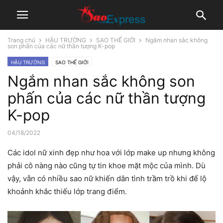
Trang chủ
HẬU TRƯỜNG
SAO THẾ GIỚI
Ngắm nhan sắc không
son phấn của các nữ thần tượng K-pop
HẬU TRƯỜNG
SAO THẾ GIỚI
Ngắm nhan sắc không son
phấn của các nữ thần tượng
K-pop
04/18/2022
Các idol nữ xinh đẹp như hoa với lớp make up nhưng không
phải cô nàng nào cũng tự tin khoe mặt mộc của mình. Dù
vậy, vẫn có nhiều sao nữ khiến dân tình trầm trồ khi để lộ
khoảnh khắc thiếu lớp trang điểm.