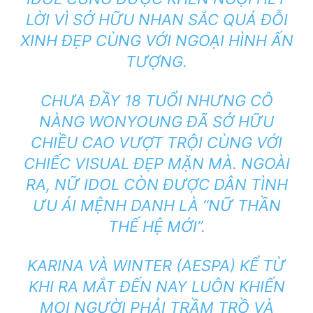
LỜI VÌ SỞ HỮU NHAN SẮC QUÁ ĐỖI
XINH ĐẸP CÙNG VỚI NGOẠI HÌNH ẤN
TƯỢNG.
CHƯA ĐẦY 18 TUỔI NHƯNG CÔ
NÀNG WONYOUNG ĐÃ SỞ HỮU
CHIỀU CAO VƯỢT TRỘI CÙNG VỚI
CHIẾC VISUAL ĐẸP MẶN MÀ. NGOÀI
RA, NỮ IDOL CÒN ĐƯỢC DÂN TÌNH
ƯU ÁI MỆNH DANH LÀ “NỮ THẦN
THẾ HỆ MỚI”.
KARINA VÀ WINTER (AESPA) KỂ TỪ
KHI RA MẮT ĐẾN NAY LUÔN KHIẾN
MỌI NGƯỜI PHẢI TRẦM TRỒ VÀ