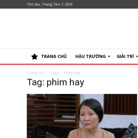
Thứ Sáu, Tháng Tám 7, 2026
TRANG CHỦ
HẬU TRƯỜNG
GIẢI TRÍ
Trang chủ
Tags
Phim hay
Tag: phim hay