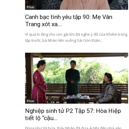
Phim
Canh bạc tình yêu tập 90: Mẹ Vân
Trang xót xa...
Vì quá lo lắng cho con gái khi đã nghe ý đồ của Khiêm trong
tập trước, bà Nhàn liền xuống Sài Gòn thăm...
Phim
Nghiệp sinh tử P2 Tập 57: Hòa Hiệp
tiết lộ “cậu...
Đúng như lời hứa, thầy Nhân đã đưa Ái Nhi đến nhà gặp