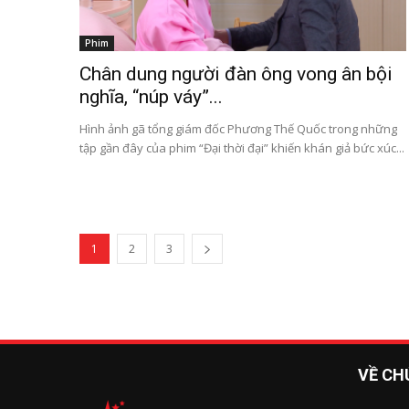
Phim
Chân dung người đàn ông vong ân bội
nghĩa, “núp váy”...
Hình ảnh gã tổng giám đốc Phương Thế Quốc trong những
tập gần đây của phim “Đại thời đại” khiến khán giả bức xúc...
1
2
3
VỀ CH