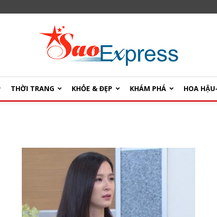
THỜI TRANG
KHỎE & ĐẸP
KHÁM PHÁ
HOA HẬ
SaoExpress