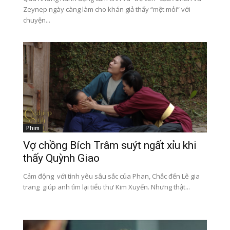
Zeynep ngày càng làm cho khán giả thấy “mệt mỏi” với
chuyện...
Phim
Vợ chồng Bích Trâm suýt ngất xỉu khi
thấy Quỳnh Giao
Cảm động với tình yêu sâu sắc của Phan, Chắc đến Lê gia
trang giúp anh tìm lại tiểu thư Kim Xuyến. Nhưng thật...