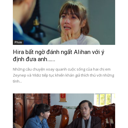
Phim
Hira bất ngờ đánh ngất Alihan với ý
định đưa anh…...
Những câu chuyện xoay quanh cuộc sống của hai chị em
Zeynep và Yildiz tiếp tục khiến khán giả thích thú với những
tình...