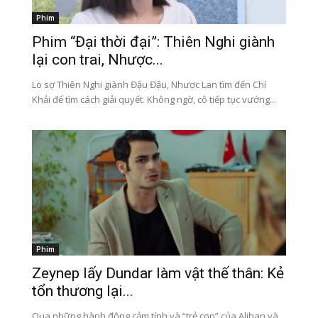
Phim
Phim “Đại thời đại”: Thiên Nghi giành
lại con trai, Nhược...
Lo sợ Thiên Nghi giành Đậu Đậu, Nhược Lan tìm đến Chí
Khải để tìm cách giải quyết. Không ngờ, cô tiếp tục vướng...
Phim
Zeynep lấy Dundar làm vật thế thân: Kẻ
tổn thương lại...
Qua những hành động cảm tính và “trẻ con” của Alihan và