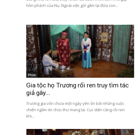
hồn phách của Nụ. Ngoài việc gửi gắm lại đứa con...
Phim
Gia tộc họ Trương rối ren truy tìm tác
giả gây...
Trương gia vốn chưa một ngày yên ổn bởi những cuộc
chiến ngầm do chúc thư mang lại. Cục diện càng rối ren
khi...