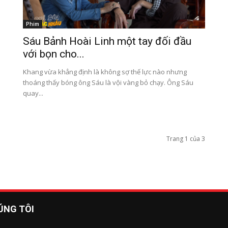
Phim
Sáu Bảnh Hoài Linh một tay đối đầu
với bọn cho...
Khang vừa khẳng định là không sợ thế lực nào nhưng
thoáng thấy bóng ông Sáu là vội vàng bỏ chạy. Ông Sáu
quay...
Trang 1 của 3
ÚNG TÔI