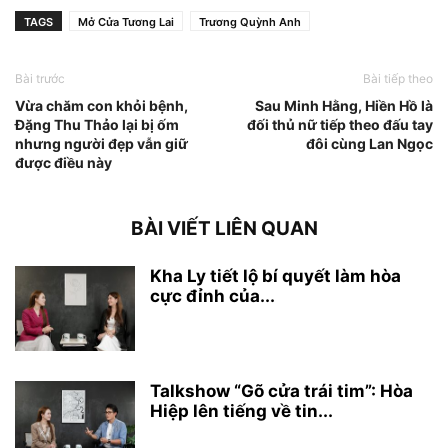
TAGS
Mở Cửa Tương Lai
Trương Quỳnh Anh
Bài trước
Bài tiếp theo
Vừa chăm con khỏi bệnh,
Sau Minh Hằng, Hiền Hồ là
Đặng Thu Thảo lại bị ốm
đối thủ nữ tiếp theo đấu tay
nhưng người đẹp vẫn giữ
đôi cùng Lan Ngọc
được điều này
BÀI VIẾT LIÊN QUAN
Kha Ly tiết lộ bí quyết làm hòa
cực đỉnh của...
Talkshow “Gõ cửa trái tim”: Hòa
Hiệp lên tiếng về tin...