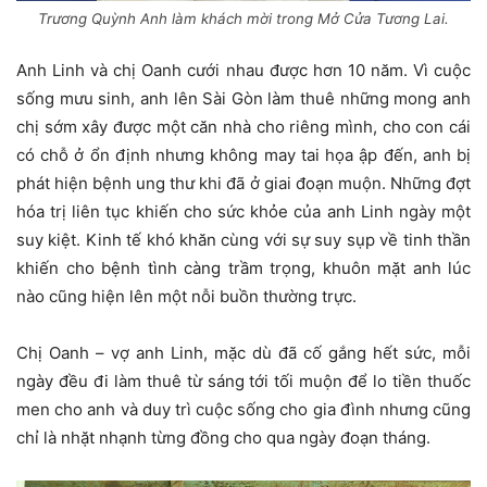
Trương Quỳnh Anh làm khách mời trong Mở Cửa Tương Lai.
Anh Linh và chị Oanh cưới nhau được hơn 10 năm. Vì cuộc
sống mưu sinh, anh lên Sài Gòn làm thuê những mong anh
chị sớm xây được một căn nhà cho riêng mình, cho con cái
có chỗ ở ổn định nhưng không may tai họa ập đến, anh bị
phát hiện bệnh ung thư khi đã ở giai đoạn muộn. Những đợt
hóa trị liên tục khiến cho sức khỏe của anh Linh ngày một
suy kiệt. Kinh tế khó khăn cùng với sự suy sụp về tinh thần
khiến cho bệnh tình càng trầm trọng, khuôn mặt anh lúc
nào cũng hiện lên một nỗi buồn thường trực.
Chị Oanh – vợ anh Linh, mặc dù đã cố gắng hết sức, mỗi
ngày đều đi làm thuê từ sáng tới tối muộn để lo tiền thuốc
men cho anh và duy trì cuộc sống cho gia đình nhưng cũng
chỉ là nhặt nhạnh từng đồng cho qua ngày đoạn tháng.