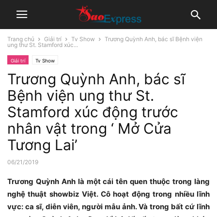
Trang chủ
Giải trí
Tv Show
Trương Quỳnh Anh, bác sĩ Bệnh viện
ung thư St. Stamford xúc...
Giải trí
Tv Show
Trương Quỳnh Anh, bác sĩ
Bệnh viện ung thư St.
Stamford xúc động trước
nhân vật trong ‘ Mở Cửa
Tương Lai’
06/21/2019
Trương Quỳnh Anh là một cái tên quen thuộc trong làng
nghệ thuật showbiz Việt. Cô hoạt động trong nhiều lĩnh
vực: ca sĩ, diễn viên, người mẫu ảnh. Và trong bất cứ lĩnh