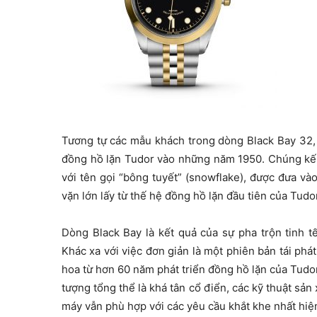
Tương tự các mẫu khách trong dòng Black Bay 32,
đồng hồ lặn Tudor vào những năm 1950. Chúng kế 
với tên gọi “bông tuyết” (snowflake), được đưa v
vặn lớn lấy từ thế hệ đồng hồ lặn đầu tiên của Tud
Dòng Black Bay là kết quả của sự pha trộn tinh t
Khác xa với việc đơn giản là một phiên bản tái phá
hoa từ hơn 60 năm phát triển đồng hồ lặn của Tudor
tượng tổng thể là khá tân cổ điển, các kỹ thuật sản
máy vẫn phù hợp với các yêu cầu khắt khe nhất hiệ