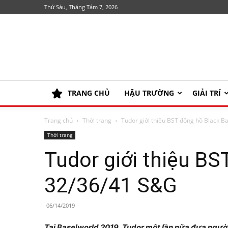
Thứ Sáu, Tháng Tám 7, 2026
TRANG CHỦ
HẬU TRƯỜNG
GIẢI TRÍ
Trang chủ
Thời trang
Tudor giới thiệu BST đồng hồ Black 
Thời trang
Tudor giới thiệu BS
32/36/41 S&G
06/14/2019
Tại Baselworld 2019, Tudor một lần nữa đưa ngườ