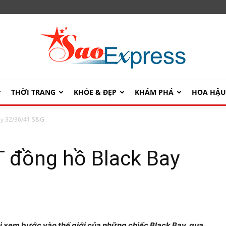
THỜI TRANG
KHỎE & ĐẸP
KHÁM PHÁ
HOA HẬ
SaoExpress
Bay 32/36/41 S&G
T đồng hồ Black Bay
i xem bước vào thế giới của những chiếc Black Bay, qua