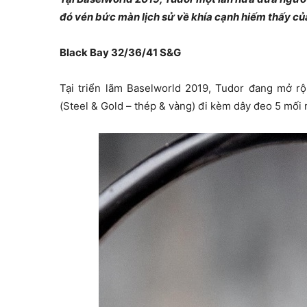
đó vén bức màn lịch sử về khía cạnh hiếm thấy của
Black Bay 32/36/41 S&G
Tại triển lãm Baselworld 2019, Tudor đang mở r
(Steel & Gold – thép & vàng) đi kèm dây đeo 5 mối 