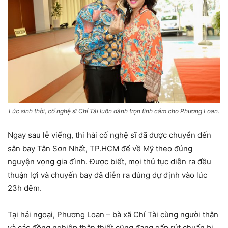
Lúc sinh thời, cố nghệ sĩ Chí Tài luôn dành trọn tình cảm cho Phương Loan.
Ngay sau lễ viếng, thi hài cố nghệ sĩ đã được chuyển đến
sân bay Tân Sơn Nhất, TP.HCM để về Mỹ theo đúng
nguyện vọng gia đình. Được biết, mọi thủ tục diễn ra đều
thuận lợi và chuyến bay đã diễn ra đúng dự định vào lúc
23h đêm.
Tại hải ngoại, Phương Loan – bà xã Chí Tài cùng người thân
và các đồng nghiệp thân thiết cũng đang gấp rút chuẩn bị