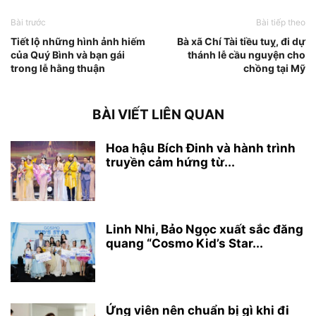
Bài trước
Bài tiếp theo
Tiết lộ những hình ảnh hiếm
Bà xã Chí Tài tiều tuỵ, đi dự
của Quý Bình và bạn gái
thánh lễ cầu nguyện cho
trong lễ hằng thuận
chồng tại Mỹ
BÀI VIẾT LIÊN QUAN
Hoa hậu Bích Đinh và hành trình
truyền cảm hứng từ...
Linh Nhi, Bảo Ngọc xuất sắc đăng
quang “Cosmo Kid’s Star...
Ứng viên nên chuẩn bị gì khi đi