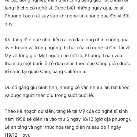
tang lễ cho cố nghệ sĩ. Được biết những ngày qua, ca sĩ
Phương Loan rất suy sụp khi nghe tin chồng qua đời vì đột
quỵ.
Khi tang lễ ở quê nhà diễn ra, cô đau lòng nhìn chồng qua
livestream và trông ngóng thi hài của cố nghệ sĩ Chí Tài về
Mỹ về từng giờ. Một nguồn tin tiết lộ, Phương Loan vừa
tham dự một buổi lễ Lễ đưa chân theo đạo Công giáo được
tổ chức tại quận Cam, bang California.
Dù cố gắng giữ bình tĩnh, nhưng cô vẫn nhiều lần bật khóc
và được người thân dìu trong suốt buổi lễ.
Theo kế hoạch dự kiến, tang lễ tại Mỹ của cố nghệ sĩ sinh
năm 1958 sẽ diễn ra vào thứ 6 ngày 18/12 (giờ địa phương).
Lễ an táng và nghi thức hỏa táng diễn ra sau đó 1 ngày
(19/12 – pv).