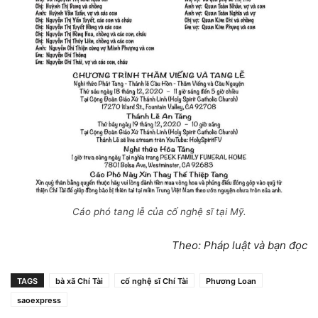
Cáo phó tang lễ của cố nghệ sĩ tại Mỹ.
Theo: Pháp luật và bạn đọc
TAGS
bà xã Chí Tài
cố nghệ sĩ Chí Tài
Phương Loan
saoexpress