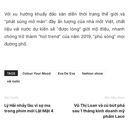
Với xu hướng khuấy đảo sàn diễn thời trang thế giới và
“phát súng mở màn” đầy ấn tượng của nhà mốt Việt, chất
liệu vải nước dự kiến sẽ “được lòng” giới mộ điệu, nhanh
chóng trở thành “hot trend” của năm 2019, “phủ sóng” mọi
đường phố.
TAGS
Colour Your Mood
Eva De Eva
fashion show
vải nước
Bài trước
Bài tiếp theo
Lý Hải nhảy lầu vì sợ ma
Vũ Thị Loan và cú bứt phá
trong phim mới Lật Mặt 4
sau 1 tháng kinh doanh mỹ
phẩm Laco