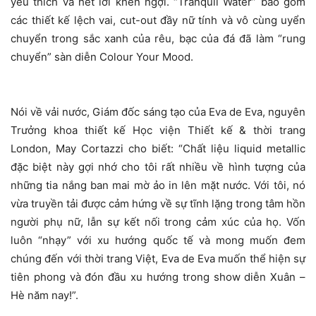
yêu thích và hết lời khen ngợi. “Tranquil Water” bao gồm
các thiết kế lệch vai, cut-out đầy nữ tính và vô cùng uyển
chuyển trong sắc xanh của rêu, bạc của đá đã làm “rung
chuyển” sàn diễn Colour Your Mood.
Nói về vải nước, Giám đốc sáng tạo của Eva de Eva, nguyên
Trưởng khoa thiết kế Học viện Thiết kế & thời trang
London, May Cortazzi cho biết: “Chất liệu liquid metallic
đặc biệt này gợi nhớ cho tôi rất nhiều về hình tượng của
những tia nắng ban mai mờ ảo in lên mặt nước. Với tôi, nó
vừa truyền tải được cảm hứng về sự tĩnh lặng trong tâm hồn
người phụ nữ, lẫn sự kết nối trong cảm xúc của họ. Vốn
luôn “nhạy” với xu hướng quốc tế và mong muốn đem
chúng đến với thời trang Việt, Eva de Eva muốn thể hiện sự
tiên phong và đón đầu xu hướng trong show diễn Xuân –
Hè năm nay!”.