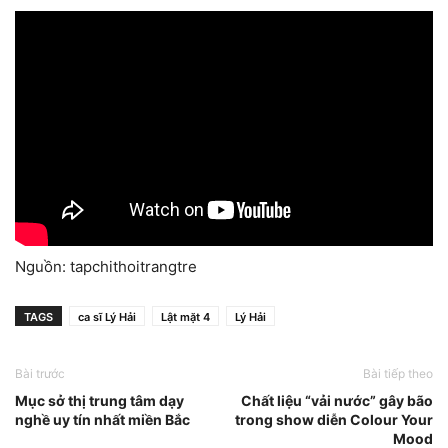
Nguồn: tapchithoitrangtre
TAGS
ca sĩ Lý Hải
Lật mặt 4
Lý Hải
Bài trước
Bài tiếp theo
Mục sở thị trung tâm dạy
Chất liệu “vải nước” gây bão
nghề uy tín nhất miền Bắc
trong show diễn Colour Your
Mood