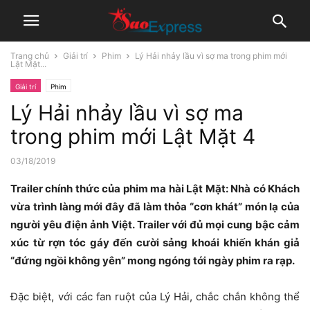
Trang chủ
Giải trí
Phim
Lý Hải nhảy lầu vì sợ ma trong phim mới
Lật Mặt...
Giải trí
Phim
Lý Hải nhảy lầu vì sợ ma
trong phim mới Lật Mặt 4
03/18/2019
Trailer chính thức của phim ma hài Lật Mặt: Nhà có Khách
vừa trình làng mới đây đã làm thỏa “cơn khát” món lạ của
người yêu điện ảnh Việt. Trailer với đủ mọi cung bậc cảm
xúc từ rợn tóc gáy đến cười sảng khoái khiến khán giả
“đứng ngồi không yên” mong ngóng tới ngày phim ra rạp.
Đặc biệt, với các fan ruột của Lý Hải, chắc chắn không thể