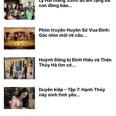
Lý Hải mang 3500 áo ấm tặng bà
con đồng bào...
Phim truyện Huyền Sử Vua Đinh:
Góc nhìn mới về câu...
Huỳnh Đông bị Đình Hiếu và Thân
Thúy Hà tìm cớ...
Duyên kiếp – Tập 7: Hạnh Thúy
nảy sinh tình yêu...