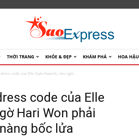
THỜI TRANG
KHỎE & ĐẸP
KHÁM PHÁ
HOA HẬ
SaoExpress
dress code của Elle Style Awards, nào ngờ...
ress code của Elle
ngờ Hari Won phải
 nàng bốc lửa