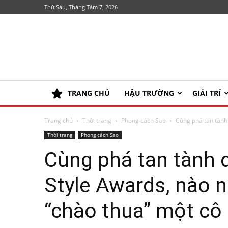
Thứ Sáu, Tháng Tám 7, 2026
TRANG CHỦ
HẬU TRƯỜNG
GIẢI TRÍ
Trang chủ
Thời trang
Phong cách Sao
Cùng phá tan tành 
Thời trang
Phong cách Sao
Cùng phá tan tành d
Style Awards, nào 
“chào thua” một cô