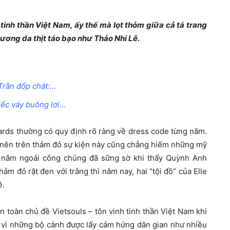
tinh thần Việt Nam, ấy thế mà lọt thỏm giữa cả tá trang
ương da thịt táo bạo như Thảo Nhi Lê.
 Trần đốp chát:…
hiếc váy buông lơi…
Awards thường có quy định rõ ràng về dress code từng năm.
hế nên trên thảm đỏ sự kiện này cũng chẳng hiếm những mỹ
ư năm ngoái công chúng đã sững sờ khi thấy Quỳnh Anh
m đỏ rặt đen với trắng thì năm nay, hai “tội đồ” của Elle
ê.
 toàn chủ đề Vietsouls – tôn vinh tinh thần Việt Nam khi
ay vì những bộ cánh được lấy cảm hứng dân gian như nhiều