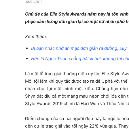
08/24/2019
Chủ đề của Elle Style Awards năm nay là tôn vinh 
phục cảm hứng dân gian lại có một nữ nhân phô tr
Xem thêm:
Bị bạn nhắc nhở ăn mặc đơn giản ra đường, Elly
Hên là Ngọc Trinh chẳng hắt xì hơi, không thì c
Là một lễ trao giải thường niên uy tín, Elle Style 
Mỗi tội lắm khi quy tắc được tạo ra để… phá vỡ, t
nhân chọi lọi một mình một kiểu. Chẳng hạn nh
Shyn dắt díu cả một mảng màu neon chói lóa đến thả
Style Awards 2019 chính là Hari Won và Thảo Nhi L
Điểm chung của cả hai người đẹp này là ngó lơ hoàn
đến dự lễ trao giải vào tối ngày 22/8 vừa qua. Th