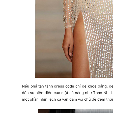
Nếu phá tan tành dress code chỉ để khoe dáng, để 
đến sự hiện diện của một cô nàng như Thảo Nhi L
một phần nhìn lệch cả vạn dặm với chủ đề đêm thời