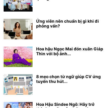
Ứng viên nên chuẩn bị gì khi đi
phỏng vấn?
Hoa hậu Ngọc Mai đón xuân Giáp
Thìn với bộ ảnh...
8 mẹo chọn từ ngữ giúp CV ứng
tuyển thu hút...
Hoa Hậu Sindee Ngô: Hãy trở