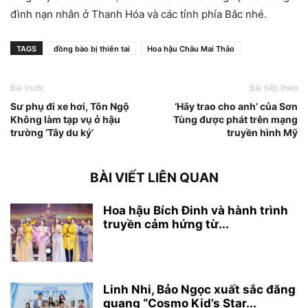
đình nạn nhân ở Thanh Hóa và các tỉnh phía Bắc nhé.
TAGS
đồng bào bị thiên tai
Hoa hậu Châu Mai Thảo
Bài trước
Bài tiếp theo
Sư phụ đi xe hơi, Tôn Ngộ
‘Hãy trao cho anh’ của Sơn
Không làm tạp vụ ở hậu
Tùng được phát trên mạng
trường ‘Tây du ký’
truyền hình Mỹ
BÀI VIẾT LIÊN QUAN
Hoa hậu Bích Đinh và hành trình
truyền cảm hứng từ...
Linh Nhi, Bảo Ngọc xuất sắc đăng
quang “Cosmo Kid’s Star...