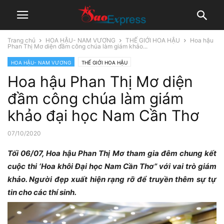
Trang chủ
HOA HẬU- NAM VƯƠNG
THẾ GIỚI HOA HẬU
Hoa hậu
Phan Thị Mơ diện đầm công chúa làm giám khảo...
HOA HẬU- NAM VƯƠNG
THẾ GIỚI HOA HẬU
Hoa hậu Phan Thị Mơ diện
đầm công chúa làm giám
khảo đại học Nam Cần Thơ
07/10/2020
Tối 06/07, Hoa hậu Phan Thị Mơ tham gia đêm chung kết
cuộc thi ‘Hoa khôi Đại học Nam Cần Thơ” với vai trò giám
khảo. Người đẹp xuất hiện rạng rỡ để truyền thêm sự tự
tin cho các thí sinh.