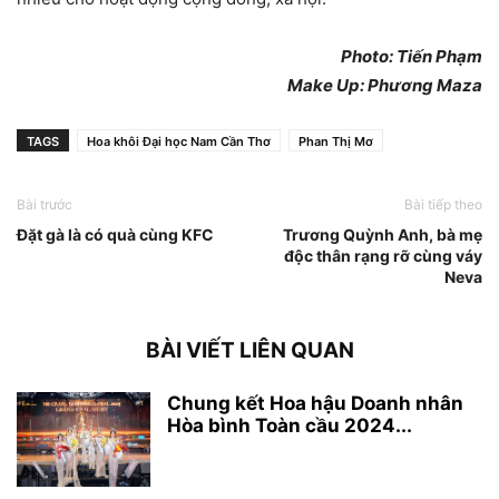
Photo: Tiến Phạm
Make Up: Phương Maza
TAGS
Hoa khôi Đại học Nam Cần Thơ
Phan Thị Mơ
Bài trước
Bài tiếp theo
Đặt gà là có quà cùng KFC
Trương Quỳnh Anh, bà mẹ
độc thân rạng rỡ cùng váy
Neva
BÀI VIẾT LIÊN QUAN
Chung kết Hoa hậu Doanh nhân
Hòa bình Toàn cầu 2024...