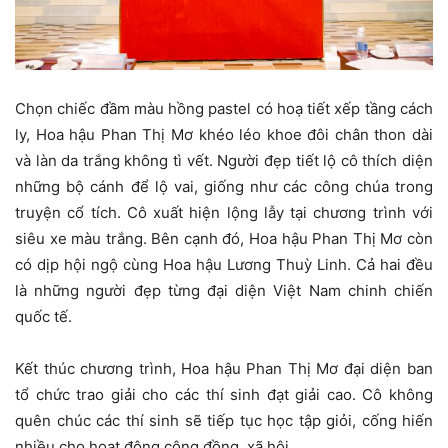
Chọn chiếc đầm màu hồng pastel có hoạ tiết xếp tầng cách
ly, Hoa hậu Phan Thị Mơ khéo léo khoe đôi chân thon dài
và làn da trắng không tì vết. Người đẹp tiết lộ cô thích diện
những bộ cánh để lộ vai, giống như các công chúa trong
truyện cổ tích. Cô xuất hiện lộng lẫy tại chương trình với
siêu xe màu trắng. Bên cạnh đó, Hoa hậu Phan Thị Mơ còn
có dịp hội ngộ cùng Hoa hậu Lương Thuỳ Linh. Cả hai đều
là những người đẹp từng đại diện Việt Nam chinh chiến
quốc tế.
Kết thúc chương trình, Hoa hậu Phan Thị Mơ đại diện ban
tổ chức trao giải cho các thí sinh đạt giải cao. Cô không
quên chúc các thí sinh sẽ tiếp tục học tập giỏi, cống hiến
nhiều cho hoạt động cộng đồng, xã hội.