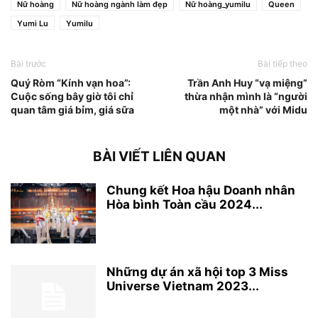
Nữ hoàng
Nữ hoàng ngành làm đẹp
Nữ hoàng_yumilu
Queen
Yumi Lu
Yumilu
Bài trước
Bài tiếp theo
Quý Ròm “Kính vạn hoa”:
Trần Anh Huy “vạ miệng”
Cuộc sống bây giờ tôi chỉ
thừa nhận mình là “người
quan tâm giá bỉm, giá sữa
một nhà” với Midu
BÀI VIẾT LIÊN QUAN
Chung kết Hoa hậu Doanh nhân
Hòa bình Toàn cầu 2024...
Những dự án xã hội top 3 Miss
Universe Vietnam 2023...