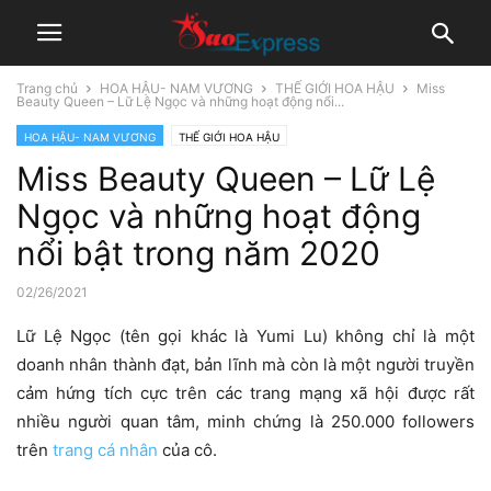
Trang chủ
HOA HẬU- NAM VƯƠNG
THẾ GIỚI HOA HẬU
Miss
Beauty Queen – Lữ Lệ Ngọc và những hoạt động nổi...
HOA HẬU- NAM VƯƠNG
THẾ GIỚI HOA HẬU
Miss Beauty Queen – Lữ Lệ
Ngọc và những hoạt động
nổi bật trong năm 2020
02/26/2021
Lữ Lệ Ngọc (tên gọi khác là Yumi Lu) không chỉ là một
doanh nhân thành đạt, bản lĩnh mà còn là một người truyền
cảm hứng tích cực trên các trang mạng xã hội được rất
nhiều người quan tâm, minh chứng là 250.000 followers
trên
trang cá nhân
của cô.