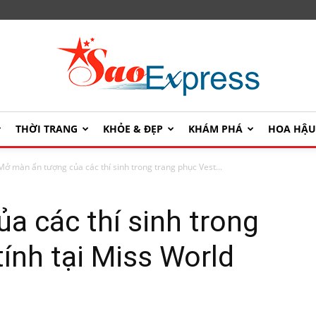
THỜI TRANG
KHỎE & ĐẸP
KHÁM PHÁ
HOA HẬ
SaoExpress
Mở màn ấn tượng của các thí sinh trong trang phục Vest...
a các thí sinh trong
tính tại Miss World