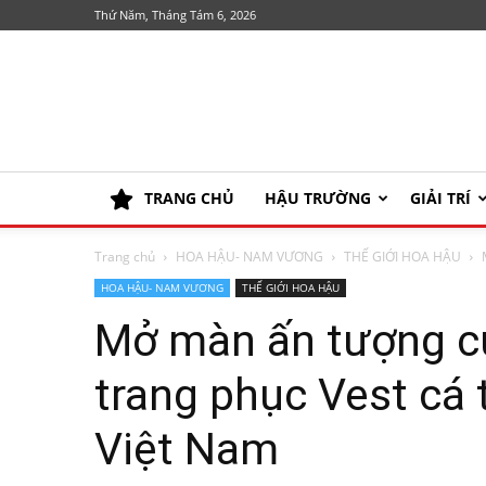
Thứ Năm, Tháng Tám 6, 2026
TRANG CHỦ
HẬU TRƯỜNG
GIẢI TRÍ
Trang chủ
HOA HẬU- NAM VƯƠNG
THẾ GIỚI HOA HẬU
HOA HẬU- NAM VƯƠNG
THẾ GIỚI HOA HẬU
Mở màn ấn tượng củ
trang phục Vest cá 
Việt Nam