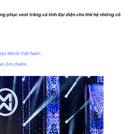
ng phục vest trắng cá tính đại diện cho thế hệ những cô
iss World Việt Nam…
 Nam Em chiếm…