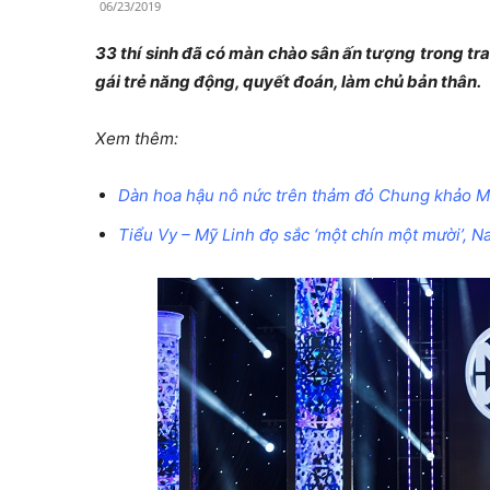
06/23/2019
33 thí sinh đã có màn chào sân ấn tượng trong tra
gái trẻ năng động, quyết đoán, làm chủ bản thân.
Xem thêm:
Dàn hoa hậu nô nức trên thảm đỏ Chung khảo M
Tiểu Vy – Mỹ Linh đọ sắc ‘một chín một mười’,