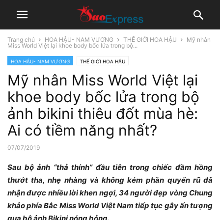
Trang chủ
HOA HẬU- NAM VƯƠNG
THẾ GIỚI HOA HẬU
Mỹ nhân
Miss World Việt lại khoe body bốc lửa trong bộ...
HOA HẬU- NAM VƯƠNG
THẾ GIỚI HOA HẬU
Mỹ nhân Miss World Việt lại
khoe body bốc lửa trong bộ
ảnh bikini thiêu đốt mùa hè:
Ai có tiềm năng nhất?
07/07/2019
Sau bộ ảnh “thả thính” đầu tiên trong chiếc đầm hồng
thướt tha, nhẹ nhàng và không kém phần quyến rũ đã
nhận được nhiều lời khen ngợi, 34 người đẹp vòng Chung
khảo phía Bắc Miss World Việt Nam tiếp tục gây ấn tượng
qua bộ ảnh Bikini nóng bỏng.