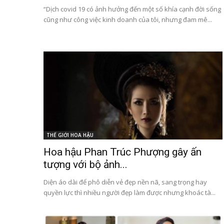
“Dịch covid 19 có ảnh hưởng đến một số khía cạnh đời sống
cũng như công việc kinh doanh của tôi, nhưng đam mê...
THẾ GIỚI HOA HẬU
Hoa hậu Phan Trúc Phượng gây ấn
tượng với bộ ảnh...
Diện áo dài để phô diễn vẻ đẹp nền nã, sang trọng hay
quyền lực thì nhiều người đẹp làm được nhưng khoác tà...