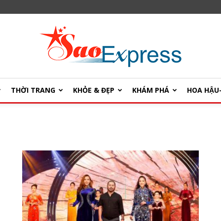
THỜI TRANG
KHỎE & ĐẸP
KHÁM PHÁ
HOA HẬ
SaoExpress