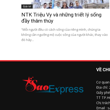
Giải trí
NTK Triệu Vy và những triết lý sống
đầy thâm thúy
“Mỗi người đều có cách sống của riêng mình, chúng ta
không cần ngưỡng mộ cuộc sống của người khác, thay vào
đó hãy...
VỀ CH
Cơ quan
Địa chỉ:
Giấy phé
TT TP.H
Chị trác
Email : 