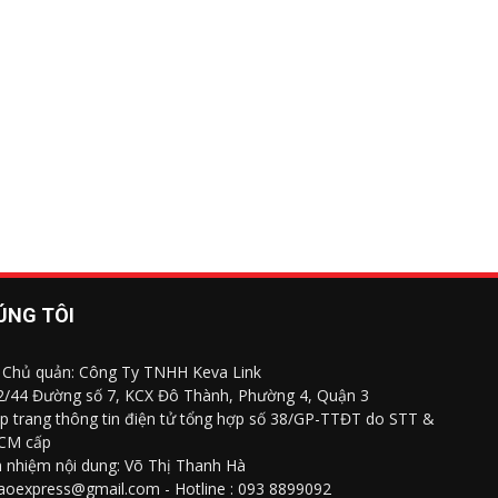
ÚNG TÔI
 Chủ quản: Công Ty TNHH Keva Link
 2/44 Đường số 7, KCX Đô Thành, Phường 4, Quận 3
p trang thông tin điện tử tổng hợp số 38/GP-TTĐT do STT &
CM cấp
h nhiệm nội dung: Võ Thị Thanh Hà
saoexpress@gmail.com - Hotline : 093 8899092