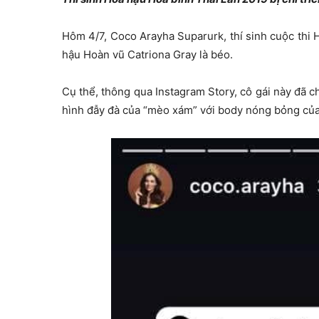
Hôm 4/7, Coco Arayha Suparurk, thí sinh cuộc thi H
hậu Hoàn vũ Catriona Gray là béo.
Cụ thể, thông qua Instagram Story, cô gái này đã c
hình đẫy đà của “mèo xám” với body nóng bỏng của