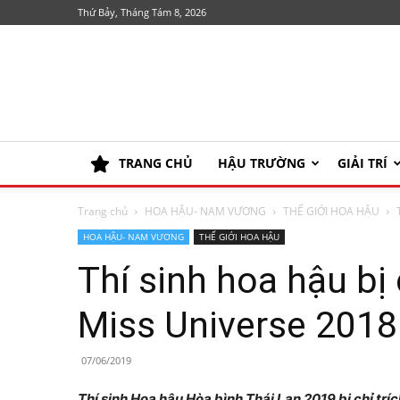
Thứ Bảy, Tháng Tám 8, 2026
TRANG CHỦ
HẬU TRƯỜNG
GIẢI TRÍ
Trang chủ
HOA HẬU- NAM VƯƠNG
THẾ GIỚI HOA HẬU
HOA HẬU- NAM VƯƠNG
THẾ GIỚI HOA HẬU
Thí sinh hoa hậu bị 
Miss Universe 2018
07/06/2019
Thí sinh Hoa hậu Hòa bình Thái Lan 2019 bị chỉ tríc