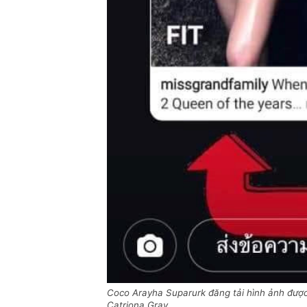
Coco Arayha Suparurk đăng tải hình ảnh đượ
Catriona Gray.