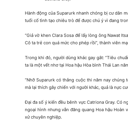
Hành động của Suparurk nhanh chóng bị cư dân mạng
tuổi cố tình tạo chiêu trò để được chú ý vì đang tro
“Giả vờ khen Clara Sosa để lấy lòng ông Nawat Itsa
Cô ta trẻ con quá mức cho phép rồi”, thành viên mạ
Trong khi đó, người dùng khác gay gắt: “Tiêu chuẩ
ta là một vết nhơ tại Hoa hậu Hòa bình Thái Lan nă
“Nhỡ Suparurk có thắng cuộc thi năm nay chúng tô
mà lại thích gây chiến với người khác, quả là nực c
Đại đa số ý kiến đều bênh vực Catriona Gray. Có ngư
ngoại hình nhưng vẫn đăng quang Hoa hậu Hoàn vũ
xử chuyên nghiệp.