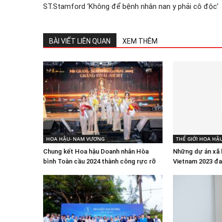
ST.Stamford ‘Không để bệnh nhân nan y phải cô độc’
BÀI VIẾT LIÊN QUAN
XEM THÊM
HOA HẬU- NAM VƯƠNG
THẾ GIỚI HOA HẬ
Chung kết Hoa hậu Doanh nhân Hòa
Những dự án xã h
bình Toàn cầu 2024 thành công rực rỡ
Vietnam 2023 đa