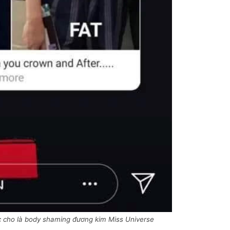
c cho là body shaming đương kim Miss Universe