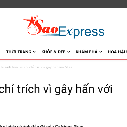
THỜI TRANG
KHỎE & ĐẸP
KHÁM PHÁ
HOA HẬ
SaoExpress
Thí sinh hoa hậu bị chỉ trích vì gây hấn với Miss...
chỉ trích vì gây hấn với
h vì chia sẻ ảnh đẫy đà của Catriona Gray.