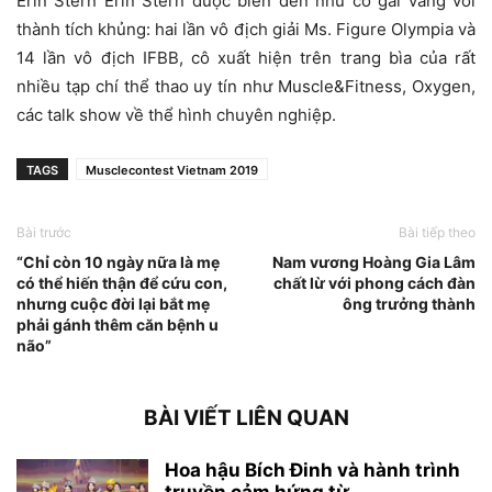
Erin Stern Erin Stern được biến đến như cô gái vàng với
thành tích khủng: hai lần vô địch giải Ms. Figure Olympia và
14 lần vô địch IFBB, cô xuất hiện trên trang bìa của rất
nhiều tạp chí thể thao uy tín như Muscle&Fitness, Oxygen,
các talk show về thể hình chuyên nghiệp.
TAGS
Musclecontest Vietnam 2019
Bài trước
Bài tiếp theo
“Chỉ còn 10 ngày nữa là mẹ
Nam vương Hoàng Gia Lâm
có thể hiến thận để cứu con,
chất lừ với phong cách đàn
nhưng cuộc đời lại bắt mẹ
ông trưởng thành
phải gánh thêm căn bệnh u
não”
BÀI VIẾT LIÊN QUAN
Hoa hậu Bích Đinh và hành trình