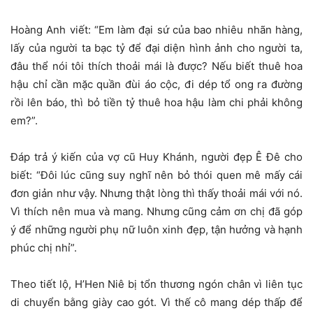
Hoàng Anh viết: “Em làm đại sứ của bao nhiêu nhãn hàng,
lấy của người ta bạc tỷ để đại diện hình ảnh cho người ta,
đâu thể nói tôi thích thoải mái là được? Nếu biết thuê hoa
hậu chỉ cần mặc quần đùi áo cộc, đi dép tổ ong ra đường
rồi lên báo, thì bỏ tiền tỷ thuê hoa hậu làm chi phải không
em?”.
Đáp trả ý kiến của vợ cũ Huy Khánh, người đẹp Ê Đê cho
biết: “Đôi lúc cũng suy nghĩ nên bỏ thói quen mê mấy cái
đơn giản như vậy. Nhưng thật lòng thì thấy thoải mái với nó.
Vì thích nên mua và mang. Nhưng cũng cảm ơn chị đã góp
ý để những người phụ nữ luôn xinh đẹp, tận hưởng và hạnh
phúc chị nhỉ”.
Theo tiết lộ, H’Hen Niê bị tổn thương ngón chân vì liên tục
di chuyển bằng giày cao gót. Vì thế cô mang dép thấp để