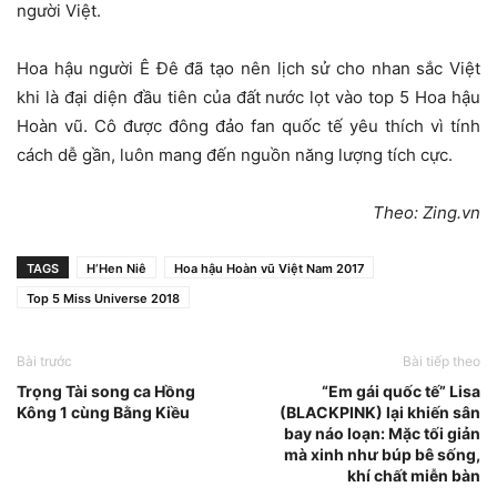
người Việt.
Hoa hậu người Ê Đê đã tạo nên lịch sử cho nhan sắc Việt
khi là đại diện đầu tiên của đất nước lọt vào top 5 Hoa hậu
Hoàn vũ. Cô được đông đảo fan quốc tế yêu thích vì tính
cách dễ gần, luôn mang đến nguồn năng lượng tích cực.
Theo: Zing.vn
TAGS
H‘Hen Niê
Hoa hậu Hoàn vũ Việt Nam 2017
Top 5 Miss Universe 2018
Bài trước
Bài tiếp theo
Trọng Tài song ca Hồng
“Em gái quốc tế” Lisa
Kông 1 cùng Bằng Kiều
(BLACKPINK) lại khiến sân
bay náo loạn: Mặc tối giản
mà xinh như búp bê sống,
khí chất miễn bàn