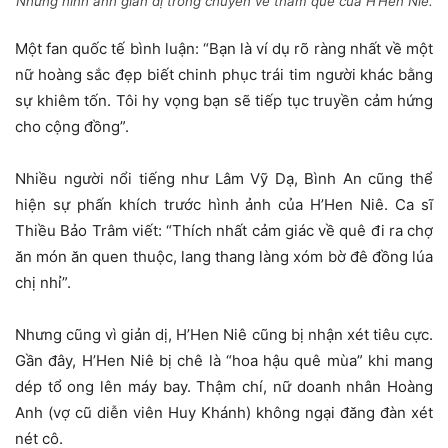
Những hình ảnh giản dị trong chuyến về thăm quê của H’Hen Niê.
Một fan quốc tế bình luận: “Bạn là ví dụ rõ ràng nhất về một
nữ hoàng sắc đẹp biết chinh phục trái tim người khác bằng
sự khiêm tốn. Tôi hy vọng bạn sẽ tiếp tục truyền cảm hứng
cho cộng đồng”.
Nhiều người nổi tiếng như Lâm Vỹ Dạ, Bình An cũng thể
hiện sự phấn khích trước hình ảnh của H’Hen Niê. Ca sĩ
Thiều Bảo Trâm viết: “Thích nhất cảm giác về quê đi ra chợ
ăn món ăn quen thuộc, lang thang làng xóm bờ đê đồng lúa
chị nhỉ”.
Nhưng cũng vì giản dị, H’Hen Niê cũng bị nhận xét tiêu cực.
Gần đây, H’Hen Niê bị chê là “hoa hậu quê mùa” khi mang
dép tổ ong lên máy bay. Thậm chí, nữ doanh nhân Hoàng
Anh (vợ cũ diễn viên Huy Khánh) không ngại đăng đàn xét
nét cô.