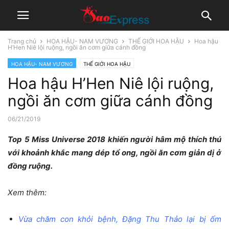
Trang chủ
HOA HẬU- NAM VƯƠNG
THẾ GIỚI HOA HẬU
Hoa hậu
H’Hen Niê lội ruộng, ngồi ăn cơm giữa cánh đồng
HOA HẬU- NAM VƯƠNG
THẾ GIỚI HOA HẬU
Hoa hậu H’Hen Niê lội ruộng,
ngồi ăn cơm giữa cánh đồng
06/21/2019
Top 5 Miss Universe 2018 khiến người hâm mộ thích thú
với khoảnh khắc mang dép tổ ong, ngồi ăn cơm giản dị ở
đồng ruộng.
Xem thêm:
Vừa chăm con khỏi bệnh, Đặng Thu Thảo lại bị ốm