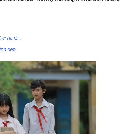
ẩm” dù là…
xinh đẹp