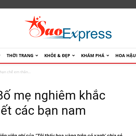
THỜI TRANG
KHỎE & ĐẸP
KHÁM PHÁ
HOA HẬ
SaoExpress
hạn chế em thân...
 Bố mẹ nghiêm khắc
iết các bạn nam
iễn viên nhí của “Tôi thấy hoa vàng trên cỏ xanh’ chia sẻ