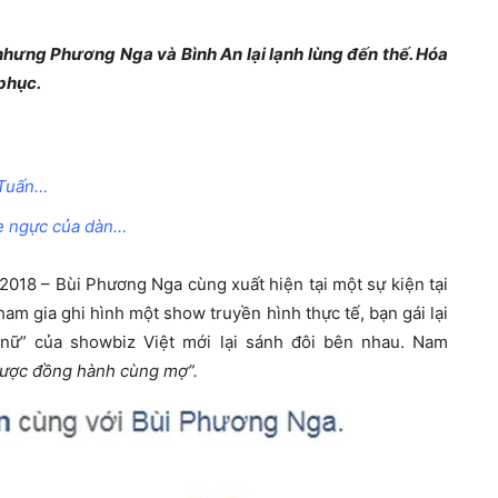
nhưng Phương Nga và Bình An lại lạnh lùng đến thế. Hóa
 phục.
– Tuấn…
oe ngực của dàn…
2018 – Bùi Phương Nga cùng xuất hiện tại một sự kiện tại
am gia ghi hình một show truyền hình thực tế, bạn gái lại
c nữ” của showbiz Việt mới lại sánh đôi bên nhau. Nam
được đồng hành cùng mợ”.