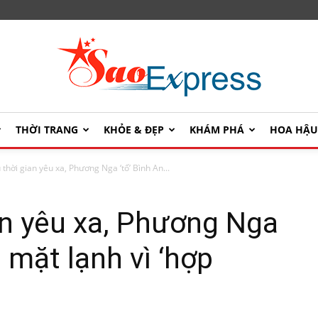
THỜI TRANG
KHỎE & ĐẸP
KHÁM PHÁ
HOA HẬ
SaoExpress
 thời gian yêu xa, Phương Nga ‘tố’ Bình An...
an yêu xa, Phương Nga
n mặt lạnh vì ‘hợp