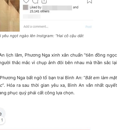
yêu ngọt ngào lên Instgram: “Hai cô cậu dắt
 An lịch lãm, Phương Nga xinh xắn chuẩn “tiên đồng ngọc
gười thắc mắc vì chụp ảnh đôi bên nhau mà thần sắc lại
Phương Nga bất ngờ tố bạn trai Bình An: “
Bắt em làm mặt
ục
“. Hóa ra sau thời gian yêu xa, Bình An vẫn nhất quyết
rang phục quý phái cất công lựa chọn.