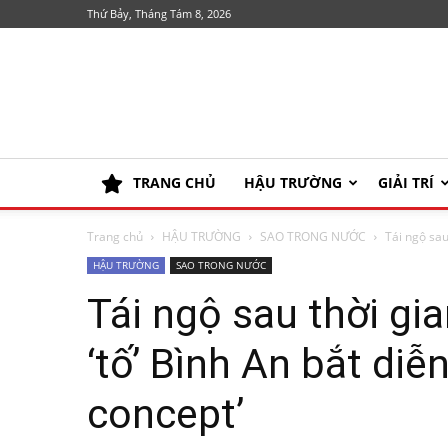
Thứ Bảy, Tháng Tám 8, 2026
TRANG CHỦ
HẬU TRƯỜNG
GIẢI TRÍ
Trang chủ
HẬU TRƯỜNG
SAO TRONG NƯỚC
Tái ngộ sau
HẬU TRƯỜNG
SAO TRONG NƯỚC
Tái ngộ sau thời gi
‘tố’ Bình An bắt diễ
concept’