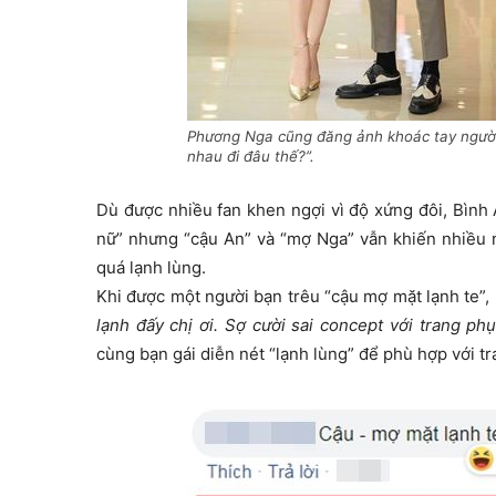
Phương Nga cũng đăng ảnh khoác tay người 
nhau đi đâu thế?”.
Dù được nhiều fan khen ngợi vì độ xứng đôi, Bình
nữ” nhưng “cậu An” và “mợ Nga” vẫn khiến nhiều n
quá lạnh lùng.
Khi được một người bạn trêu “cậu mợ mặt lạnh te”, 
lạnh đấy chị ơi. Sợ cười sai concept với trang ph
cùng bạn gái diễn nét “lạnh lùng” để phù hợp với t