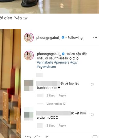
i gian “yêu
xa”.