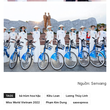
Nguồn: Senvang
TAGS
bà trùm hoa hậu
Kiều Loan
Lương Thùy Linh
Miss World Vietnam 2022
Phạm Kim Dung
saoexpress