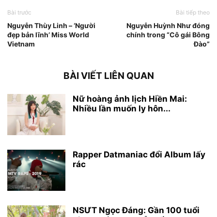
Bài trước
Bài tiếp theo
Nguyễn Thùy Linh – ‘Người
Nguyễn Huỳnh Như đóng
đẹp bản lĩnh’ Miss World
chính trong “Cô gái Bông
Vietnam
Đào”
BÀI VIẾT LIÊN QUAN
Nữ hoàng ảnh lịch Hiền Mai:
Nhiều lần muốn ly hôn...
Rapper Datmaniac đổi Album lấy
rác
NSƯT Ngọc Đáng: Gần 100 tuổi