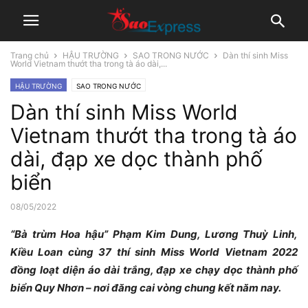
Trang chủ
HẬU TRƯỜNG
SAO TRONG NƯỚC
Dàn thí sinh Miss
World Vietnam thướt tha trong tà áo dài,...
HẬU TRƯỜNG
SAO TRONG NƯỚC
Dàn thí sinh Miss World
Vietnam thướt tha trong tà áo
dài, đạp xe dọc thành phố
biển
08/05/2022
“Bà trùm Hoa hậu” Phạm Kim Dung, Lương Thuỳ Linh,
Kiều Loan cùng 37 thí sinh Miss World Vietnam 2022
đồng loạt diện áo dài trắng, đạp xe chạy dọc thành phố
biển Quy Nhơn – nơi đăng cai vòng chung kết năm nay.