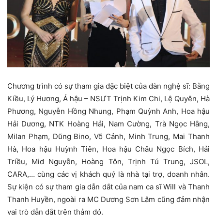
Chương trình có sự tham gia đặc biệt của dàn nghệ sĩ: Bằng
Kiều, Lý Hương, Á hậu – NSƯT Trịnh Kim Chi, Lệ Quyên, Hà
Phương, Nguyễn Hồng Nhung, Phạm Quỳnh Anh, Hoa hậu
Hải Dương, NTK Hoàng Hải, Nam Cường, Trà Ngọc Hằng,
Milan Phạm, Dũng Bino, Võ Cảnh, Minh Trung, Mai Thanh
Hà, Hoa hậu Huỳnh Tiên, Hoa hậu Châu Ngọc Bích, Hải
Triều, Mid Nguyễn, Hoàng Tôn, Trịnh Tú Trung, JSOL,
CARA,… cùng các vị khách quý là nhà tại trợ, doanh nhân.
Sự kiện có sự tham gia dẫn dắt của nam ca sĩ Will và Thanh
Thanh Huyền, ngoài ra MC Dương Sơn Lâm cũng đảm nhận
vai trò dẫn dắt trên thảm đỏ.