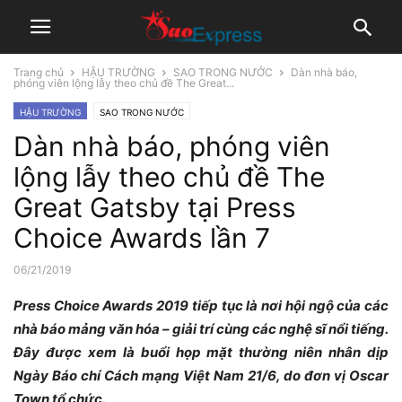
Trang chủ
HẬU TRƯỜNG
SAO TRONG NƯỚC
Dàn nhà báo,
phóng viên lộng lẫy theo chủ đề The Great...
HẬU TRƯỜNG
SAO TRONG NƯỚC
Dàn nhà báo, phóng viên
lộng lẫy theo chủ đề The
Great Gatsby tại Press
Choice Awards lần 7
06/21/2019
Press Choice Awards 2019 tiếp tục là nơi hội ngộ của các
nhà báo mảng văn hóa – giải trí cùng các nghệ sĩ nổi tiếng.
Đây được xem là buổi họp mặt thường niên nhân dịp
Ngày Báo chí Cách mạng Việt Nam 21/6, do đơn vị Oscar
Town tổ chức.