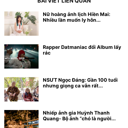
BÀI VIẾT LIÊN QUAN
Nữ hoàng ảnh lịch Hiền Mai:
Nhiều lần muốn ly hôn...
Rapper Datmaniac đổi Album lấy
rác
NSƯT Ngọc Đáng: Gần 100 tuổi
nhưng giọng ca vẫn rất...
Nhiếp ảnh gia Huỳnh Thanh
Quang- Bộ ảnh “chó là người...