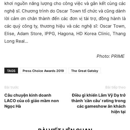
khơi nguồn năng lượng cho công việc và gắn kết cùng các
nghệ sĩ. Chương trình do Oscar Town tổ chức và cũng dành
lời cảm ơn chân thành đến các đơn vị tài trợ, đồng hành là
các quý công ty, thương hiệu và các nghệ sĩ: Oscar Town,
Elise, Adam Store, IPPG, Hagona, HD Korea Clinic, Thang
Long Real…
Photo: PRIME
TAGS
Press Choice Awards 2019
The Great Gatsby
Bài trước
Bài tiếp theo
Câu chuyện kinh doanh
Điều gì khiến Lâm Vỹ Dạ trở
LACO của cô giáo mầm non
thành ‘cần câu’ rating trong
Ngọc Hà
các gameshow ăn khách
hiện tại