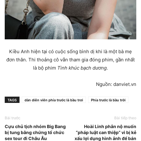
Kiều Anh hiện tại có cuộc sống bình dị khi là một bà mẹ
đơn thân. Thi thoảng cô vẫn tham gia đóng phim, gần nhất
là bộ phim
Tình khúc bạch dương
.
Nguồn: danviet.vn
TAGS
dàn diễn viên phía trước là bầu trơi
Phía trước là bầu trời
Bài trước
Bài tiếp theo
Cựu chủ tịch nhóm Big Bang
Hoài Linh phẫn nộ muốn
bị tung bằng chứng tổ chức
“pháp luật can thiệp” vì bị kẻ
sex tour đi Châu Âu
xấu lợi dụng hình ảnh để bán