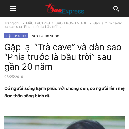
Trang chủ
HẬU TRƯỜNG
SAO TRONG NƯỚC
Gặp lại “Trà cave”
và dàn sao “Phía trước là bầu trời”...
HẬU TRƯỜNG
SAO TRONG NƯỚC
Gặp lại “Trà cave” và dàn sao
“Phía trước là bầu trời” sau
gần 20 năm
06/25/2019
Có người sống hạnh phúc với chồng con, có người làm mẹ
đơn thân sống bình dị.