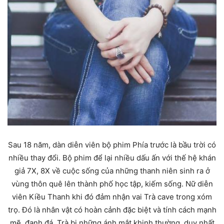
Sau 18 năm, dàn diễn viên bộ phim Phía trước là bầu trời có
nhiều thay đổi. Bộ phim để lại nhiều dấu ấn với thế hệ khán
giả 7X, 8X về cuộc sống của những thanh niên sinh ra ở
vùng thôn quê lên thành phố học tập, kiếm sống. Nữ diễn
viên Kiều Thanh khi đó đảm nhận vai Trà cave trong xóm
trọ. Đó là nhân vật có hoàn cảnh đặc biệt và tính cách mạnh
mẽ, đanh đá. Trà bị những ánh mắt khinh thường, duy nhất