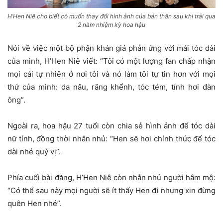
H’Hen Niê cho biết cô muốn thay đổi hình ảnh của bản thân sau khi trải qua
2 năm nhiệm kỳ hoa hậu
Nói về việc một bộ phận khán giả phản ứng với mái tóc dài
của mình, H’Hen Niê viết: “Tôi có một lượng fan chấp nhận
mọi cái tự nhiên ở nơi tôi và nó làm tôi tự tin hơn với mọi
thứ của mình: da nâu, răng khểnh, tóc tém, tính hơi đàn
ông”.
Ngoài ra, hoa hậu 27 tuổi còn chia sẻ hình ảnh để tóc dài
nữ tính, đồng thời nhắn nhủ: “Hen sẽ hơi chính thức để tóc
dài nhé quý vị”.
Phía cuối bài đăng, H’Hen Niê còn nhắn nhủ người hâm mộ:
“Có thể sau này mọi người sẽ ít thấy Hen đi nhưng xin đừng
quên Hen nhé”.