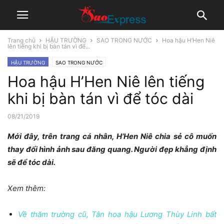
Trang chủ
HẬU TRƯỜNG
SAO TRONG NƯỚC
Hoa hậu H’Hen Niê
lên tiếng khi bị bàn tán vì để...
HẬU TRƯỜNG
SAO TRONG NƯỚC
Hoa hậu H’Hen Niê lên tiếng
khi bị bàn tán vì để tóc dài
08/21/2019
Mới đây, trên trang cá nhân, H’Hen Niê chia sẻ cô muốn
thay đổi hình ảnh sau đăng quang. Người đẹp khẳng định
sẽ để tóc dài.
Xem thêm:
Về thăm trường cũ, Tân hoa hậu Lương Thùy Linh bất