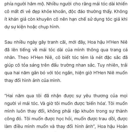
phía người hâm mộ. Nhiều người cho rằng mái tóc dài khiến
cô mất đi vẻ đẹp khỏe khoắn, độc đáo thường thấy. Không
ít khán giả còn khuyên cô nên hạn chế sử dụng tóc giả khi
dự sự kiện hoặc chụp hình.
Sau nhiều ngày gây tranh cãi, mới đây, Hoa hậu H’Hen Niê
đã lên tiếng về mái tóc dài của mình thông qua trang cá
nhân. Theo H’Hen Niê, cô biết tóc tém là nét đặc sắc đã
giúp cô tỏa sáng trên đấu trường nhan sắc. Tuy nhiên, trải
qua hai năm gắn bó với tóc ngắn, hiện giờ H’Hen Niê muốn
thay đổi hình ảnh của mình.
“Hai năm qua tôi đã nhận được sự yêu thương của mọi
người vì mái tóc. Và giờ tôi muốn được ‘biến hóa’. Tôi muốn
mình luôn thay đổi, không phải rập khuôn trong sự thành
công đó. Tôi muốn được học hỏi, muốn được trau dồi, được
làm điều mình muốn và thay đổi hình ảnh”, Hoa hậu Hoàn