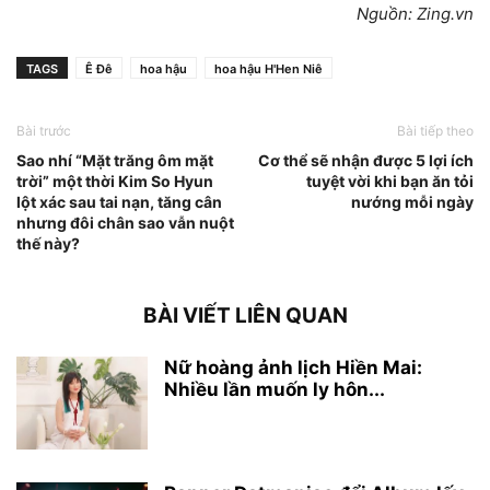
Nguồn: Zing.vn
TAGS
Ê Đê
hoa hậu
hoa hậu H'Hen Niê
Bài trước
Bài tiếp theo
Sao nhí “Mặt trăng ôm mặt
Cơ thể sẽ nhận được 5 lợi ích
trời” một thời Kim So Hyun
tuyệt vời khi bạn ăn tỏi
lột xác sau tai nạn, tăng cân
nướng mỗi ngày
nhưng đôi chân sao vẫn nuột
thế này?
BÀI VIẾT LIÊN QUAN
Nữ hoàng ảnh lịch Hiền Mai:
Nhiều lần muốn ly hôn...