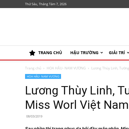
Thứ Sáu, Tháng Tám 7, 2026
TRANG CHỦ
HẬU TRƯỜNG
GIẢI TRÍ
Trang chủ
HOA HẬU- NAM VƯƠNG
Lương Thùy Linh, Tường
HOA HẬU- NAM VƯƠNG
Lương Thùy Linh, T
Miss Worl Việt Na
08/03/2019
Sau phần thi trang phục dạ hội đầy mãn nhãn, Mis