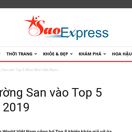
THỜI TRANG
KHỎE & ĐẸP
KHÁM PHÁ
HOA HẬ
SaoExpress
 San vào Top 5 Miss Worl Việt Nam...
ường San vào Top 5
m 2019
s World Việt Nam công bố Top 5 khiến khán giả vỡ òa