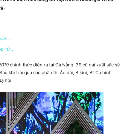
ng.
a dàn…
op 10…
2019
chính thức diễn ra tại Đà Nẵng. 39 cô gái xuất sắc sẽ
au khi trải qua các phần thi Áo dài, Bikini, BTC chính
ạ hội.