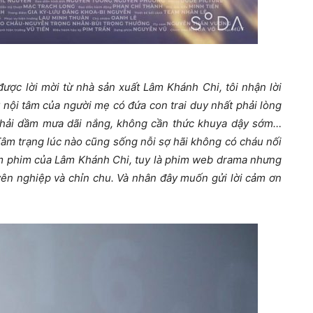
được lời mời từ nhà sản xuất Lâm Khánh Chi, tôi nhận lời
y nội tâm của người mẹ có đứa con trai duy nhất phải lòng
n phải dầm mưa dãi nắng, không cần thức khuya dậy sớm…
Tâm trạng lúc nào cũng sống nỗi sợ hãi không có cháu nối
làm phim của Lâm Khánh Chi, tuy là phim web drama nhưng
yên nghiệp và chỉn chu. Và nhân đây muốn gửi lời cảm ơn