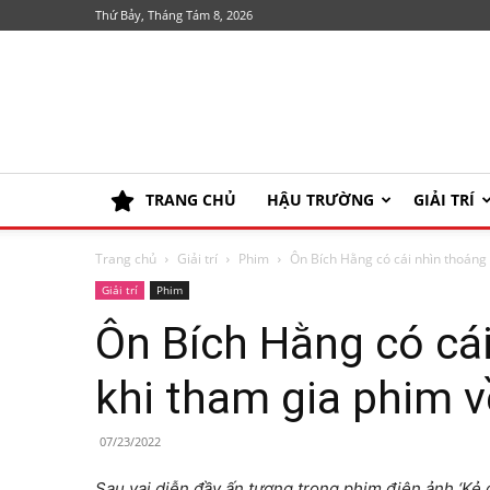
Thứ Bảy, Tháng Tám 8, 2026
TRANG CHỦ
HẬU TRƯỜNG
GIẢI TRÍ
Trang chủ
Giải trí
Phim
Ôn Bích Hằng có cái nhìn thoáng 
Giải trí
Phim
Ôn Bích Hằng có cá
khi tham gia phim 
07/23/2022
Sau vai diễn đầy ấn tượng trong phim điện ảnh ‘Kẻ 