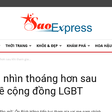
THỜI TRANG
KHỎE & ĐẸP
KHÁM PHÁ
HOA HẬ
SaoExpress
hơn sau khi tham gia...
i nhìn thoáng hơn sau
về cộng đồng LGBT
đào mồ’, Ôn Bích Hằng tiếp tục tham gia vai mẹ nam chính