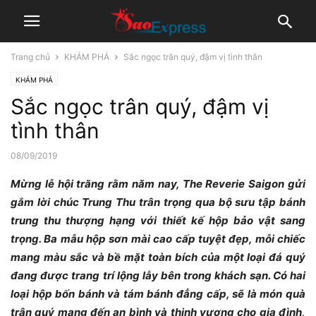
Trang chủ
KHÁM PHÁ
Sắc ngọc trân quý, đậm vị tình thân
KHÁM PHÁ
Sắc ngọc trân quý, đậm vị
tình thân
08/09/2019
Mừng lễ hội trăng rằm năm nay, The Reverie Saigon gửi
gắm lời chúc Trung Thu trân trọng qua bộ sưu tập bánh
trung thu thượng hạng với thiết kế hộp bảo vật sang
trọng. Ba mẫu hộp sơn mài cao cấp tuyệt đẹp, mỗi chiếc
mang màu sắc và bề mặt toàn bích của một loại đá quý
đang được trang trí lộng lẫy bên trong khách sạn. Có hai
loại hộp bốn bánh và tám bánh đẳng cấp, sẽ là món quà
trân quý mang đến an bình và thịnh vượng cho gia đình,