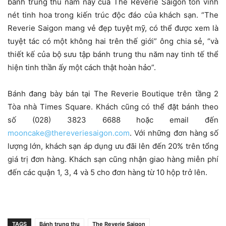
bánh trung thu năm nay của The Reverie Saigon tôn vinh
nét tinh hoa trong kiến trúc độc đáo của khách sạn. “The
Reverie Saigon mang vẻ đẹp tuyệt mỹ, có thể được xem là
tuyệt tác có một không hai trên thế giới” ông chia sẻ, “và
thiết kế của bộ sưu tập bánh trung thu năm nay tinh tế thể
hiện tinh thần ấy một cách thật hoàn hảo”.
Bánh đang bày bán tại The Reverie Boutique trên tầng 2
Tòa nhà Times Square. Khách cũng có thể đặt bánh theo
số (028) 3823 6688 hoặc email đến
mooncake@thereveriesaigon.com
. Với những đơn hàng số
lượng lớn, khách sạn áp dụng ưu đãi lên đến 20% trên tổng
giá trị đơn hàng. Khách sạn cũng nhận giao hàng miễn phí
đến các quận 1, 3, 4 và 5 cho đơn hàng từ 10 hộp trở lên.
TAGS
Bánh trung thu
The Reverie Saigon