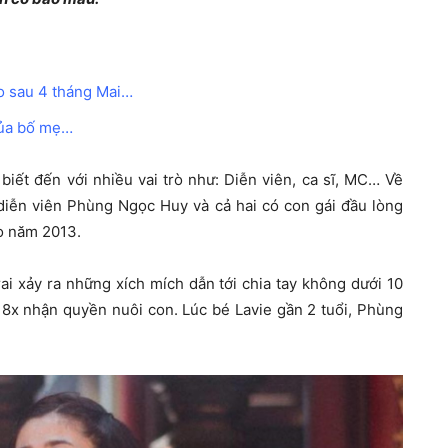
o sau 4 tháng Mai…
của bố mẹ…
iết đến với nhiều vai trò như: Diễn viên, ca sĩ, MC… Về
m diễn viên Phùng Ngọc Huy và cả hai có con gái đầu lòng
o năm 2013.
ai xảy ra những xích mích dẫn tới chia tay không dưới 10
 8x nhận quyền nuôi con. Lúc bé Lavie gần 2 tuổi, Phùng