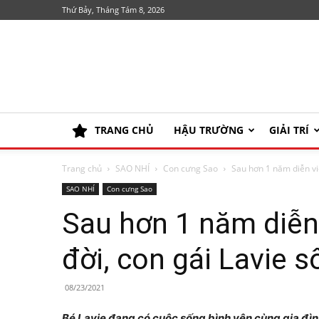
Thứ Bảy, Tháng Tám 8, 2026
TRANG CHỦ
HẬU TRƯỜNG
GIẢI TRÍ
Trang chủ
SAO NHÍ
Con cưng Sao
Sau hơn 1 năm diễn vi
SAO NHÍ
Con cưng Sao
Sau hơn 1 năm diễn
đời, con gái Lavie s
08/23/2021
Bé Lavie đang có cuộc sống bình yên cùng gia đì