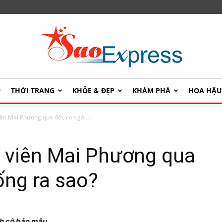
THỜI TRANG
KHỎE & ĐẸP
KHÁM PHÁ
HOA HẬ
SaoExpress
ên Mai Phương qua đời, con gái...
 viên Mai Phương qua
ống ra sao?
nh cô bảo mẫu.