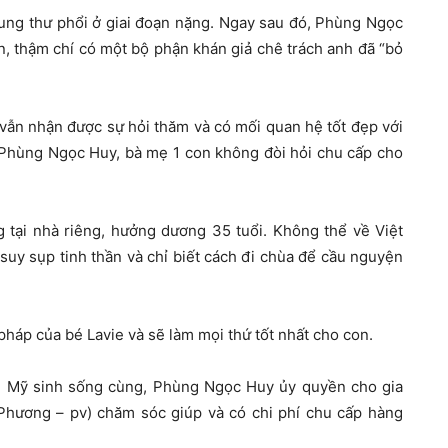
ung thư phổi ở giai đoạn nặng. Ngay sau đó, Phùng Ngọc
ận, thậm chí có một bộ phận khán giả chê trách anh đã “bỏ
 vẫn nhận được sự hỏi thăm và có mối quan hệ tốt đẹp với
a Phùng Ngọc Huy, bà mẹ 1 con không đòi hỏi chu cấp cho
g tại nhà riêng, hưởng dương 35 tuổi. Không thể về Việt
suy sụp tinh thần và chỉ biết cách đi chùa để cầu nguyện
pháp của bé Lavie và sẽ làm mọi thứ tốt nhất cho con.
g Mỹ sinh sống cùng, Phùng Ngọc Huy ủy quyền cho gia
Phương – pv) chăm sóc giúp và có chi phí chu cấp hàng