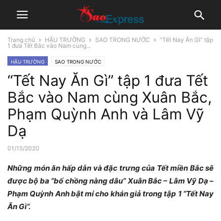
Trang chủ
HẬU TRƯỜNG
SAO TRONG NƯỚC
“Tết Nay Ăn Gì” tập
1 đưa Tết Bắc vào Nam cùng...
HẬU TRƯỜNG
SAO TRONG NƯỚC
“Tết Nay Ăn Gì” tập 1 đưa Tết
Bắc vào Nam cùng Xuân Bắc,
Phạm Quỳnh Anh và Lâm Vỹ
Dạ
01/15/2020
Những món ăn hấp dẫn và đặc trưng của Tết miền Bắc sẽ
được bộ ba “bố chồng nàng dâu” Xuân Bắc – Lâm Vỹ Dạ –
Phạm Quỳnh Anh bật mí cho khán giả trong tập 1 “Tết Nay
Ăn Gì”.