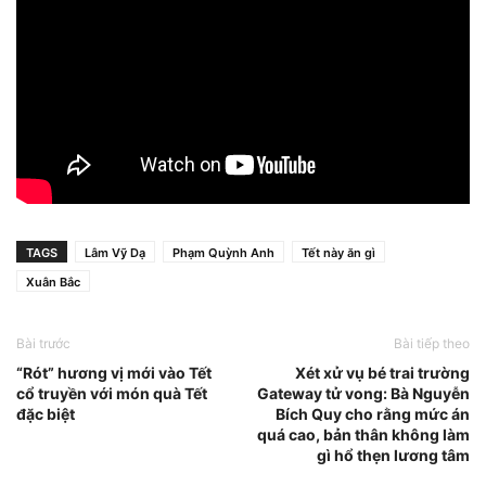
TAGS
Lâm Vỹ Dạ
Phạm Quỳnh Anh
Tết này ăn gì
Xuân Bắc
Bài trước
Bài tiếp theo
“Rót” hương vị mới vào Tết
Xét xử vụ bé trai trường
cổ truyền với món quà Tết
Gateway tử vong: Bà Nguyễn
đặc biệt
Bích Quy cho rằng mức án
quá cao, bản thân không làm
gì hổ thẹn lương tâm